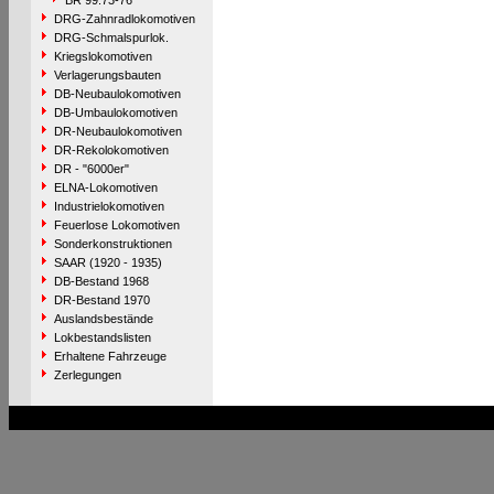
BR 99.73-76
DRG-Zahnradlokomotiven
DRG-Schmalspurlok.
Kriegslokomotiven
Verlagerungsbauten
DB-Neubaulokomotiven
DB-Umbaulokomotiven
DR-Neubaulokomotiven
DR-Rekolokomotiven
DR - "6000er"
ELNA-Lokomotiven
Industrielokomotiven
Feuerlose Lokomotiven
Sonderkonstruktionen
SAAR (1920 - 1935)
DB-Bestand 1968
DR-Bestand 1970
Auslandsbestände
Lokbestandslisten
Erhaltene Fahrzeuge
Zerlegungen