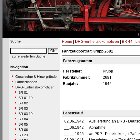
Suche
Home
|
DRG-Einheitslokomotiven
|
BR 44
|
Li
Fahrzeugportrait Krupp 2681
zur erweiterten Suche
Fahrzeugstamm
Navigation
Hersteller:
Krupp
Geschichte & Hintergründe
Fabriknummer:
2681
Länderbahnen
Baujahr:
1942
DRG-Einheitslokomotiven
BR 01
BR 01.10
BR 02
BR 03
Lebenslauf
BR 03.10
BR 04
02.06.1942
Auslieferung an DRB - Deuts
BR 05
__.06.1942
Abnahme
BR 06
__.__.1945
an PKP - Polskie koleje Pańs
BR 23