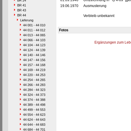
01.09.1946
Umzeichnung in "Ty 4-69" [ge
BR 24
BR 41
19.06.1970
Ausmusterung
BR 43
BR 44
Verbleib unbekannt
Lieferung
44 001 - 44 010
Fotos
44 011 - 44 012
44 013 - 44 065
44 066 - 44 103
Ergänzungen zum Leb
44 104 - 44 123
44 124 - 44 139
44 140 - 44 146
44 147 - 44 156
44 157 - 44 168
44 169 - 44 219
44 220 - 44 253
44 254 - 44 265
44 266 - 44 283
44 284 - 44 323
44 324 - 44 373
44 374 - 44 388
44 389 - 44 498
44 499 - 44 553
44 554 - 44 623
44 624 - 44 643
44 644 - 44 683
44 684 - 44 701