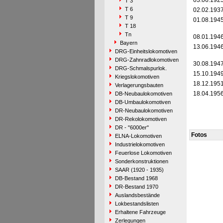
03.06.192
T 3
T 6
02.02.193
T 9
01.08.194
T 18
Tn
08.01.194
Bayern
13.06.194
DRG-Einheitslokomotiven
DRG-Zahnradlokomotiven
30.08.194
DRG-Schmalspurlok.
15.10.194
Kriegslokomotiven
18.12.195
Verlagerungsbauten
18.04.195
DB-Neubaulokomotiven
DB-Umbaulokomotiven
DR-Neubaulokomotiven
DR-Rekolokomotiven
DR - "6000er"
Fotos
ELNA-Lokomotiven
Industrielokomotiven
Feuerlose Lokomotiven
Sonderkonstruktionen
SAAR (1920 - 1935)
DB-Bestand 1968
DR-Bestand 1970
Auslandsbestände
Lokbestandslisten
Erhaltene Fahrzeuge
Zerlegungen