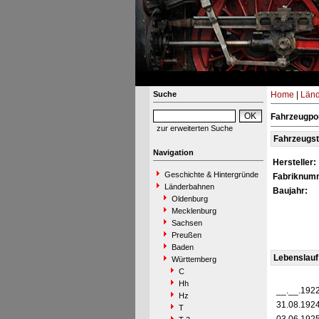
Suche
Home
|
Län
Fahrzeugpor
zur erweiterten Suche
Fahrzeugs
Navigation
Hersteller:
Geschichte & Hintergründe
Fabriknum
Länderbahnen
Baujahr:
Oldenburg
Mecklenburg
Sachsen
Preußen
Baden
Lebenslauf
Württemberg
C
Hh
__.__.192
Hz
31.08.192
T