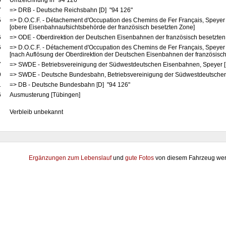
5
Umzeichnung in "94 126"
7
=> DRB - Deutsche Reichsbahn [D] "94 126"
5
=> D.O.C.F. - Détachement d'Occupation des Chemins de Fer Français, Speyer
[obere Eisenbahnaufsichtsbehörde der französisch besetzten Zone]
6
=> ODE - Oberdirektion der Deutschen Eisenbahnen der französisch besetzten
6
=> D.O.C.F. - Détachement d'Occupation des Chemins de Fer Français, Speyer
[nach Auflösung der Oberdirektion der Deutschen Eisenbahnen der französisch
7
=> SWDE - Betriebsvereinigung der Südwestdeutschen Eisenbahnen, Speyer [
9
=> SWDE - Deutsche Bundesbahn, Betriebsvereinigung der Südwestdeutschen
1
=> DB - Deutsche Bundesbahn [D] "94 126"
6
Ausmusterung [Tübingen]
Verbleib unbekannt
Ergänzungen zum Lebenslauf
und
gute Fotos
von diesem Fahrzeug wer