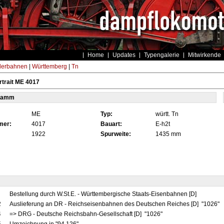
Home
Updates
Typengalerie
Mitwirkende
derbahnen
|
Württemberg
|
Tn
trait ME 4017
tamm
ME
Typ:
württ. Tn
mer:
4017
Bauart:
E-h2t
1922
Spurweite:
1435 mm
Bestellung durch W.St.E. - Württembergische Staats-Eisenbahnen [D]
2
Auslieferung an DR - Reichseisenbahnen des Deutschen Reiches [D] "1026"
4
=> DRG - Deutsche Reichsbahn-Gesellschaft [D] "1026"