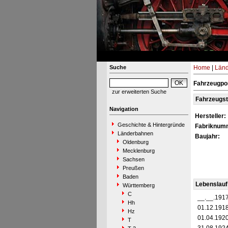
Suche
Home
|
Län
Fahrzeugpor
zur erweiterten Suche
Fahrzeugs
Navigation
Hersteller:
Geschichte & Hintergründe
Fabriknum
Länderbahnen
Baujahr:
Oldenburg
Mecklenburg
Sachsen
Preußen
Baden
Lebenslauf
Württemberg
C
__.__.191
Hh
01.12.191
Hz
01.04.192
T