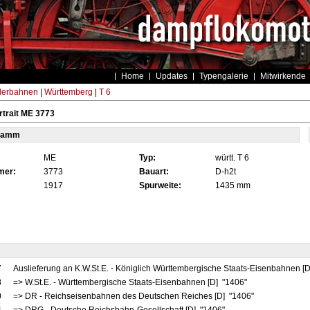
Home
Updates
Typengalerie
Mitwirkende
derbahnen
|
Württemberg
|
T 6
trait ME 3773
tamm
ME
Typ:
württ. T 6
mer:
3773
Bauart:
D-h2t
1917
Spurweite:
1435 mm
7
Auslieferung an K.W.St.E. - Königlich Württembergische Staats-Eisenbahnen [
8
=> W.St.E. - Württembergische Staats-Eisenbahnen [D] "1406"
0
=> DR - Reichseisenbahnen des Deutschen Reiches [D] "1406"