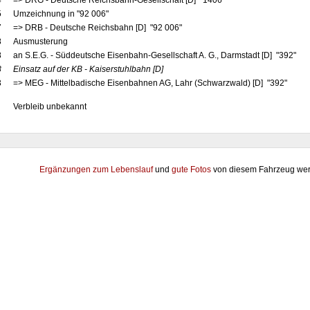
4
=> DRG - Deutsche Reichsbahn-Gesellschaft [D] "1406"
5
Umzeichnung in "92 006"
7
=> DRB - Deutsche Reichsbahn [D] "92 006"
8
Ausmusterung
8
an S.E.G. - Süddeutsche Eisenbahn-Gesellschaft A. G., Darmstadt [D] "392"
8
Einsatz auf der KB - Kaiserstuhlbahn
[D]
3
=> MEG - Mittelbadische Eisenbahnen AG, Lahr (Schwarzwald) [D] "392"
Verbleib unbekannt
Ergänzungen zum Lebenslauf
und
gute Fotos
von diesem Fahrzeug wer