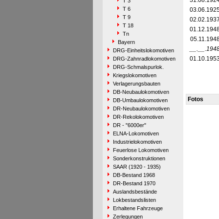
31.08.192
T 3
T 6
03.06.192
T 9
02.02.193
T 18
01.12.194
Tn
05.11.194
Bayern
__.__.194
DRG-Einheitslokomotiven
01.10.195
DRG-Zahnradlokomotiven
DRG-Schmalspurlok.
Kriegslokomotiven
Verlagerungsbauten
DB-Neubaulokomotiven
Fotos
DB-Umbaulokomotiven
DR-Neubaulokomotiven
DR-Rekolokomotiven
DR - "6000er"
ELNA-Lokomotiven
Industrielokomotiven
Feuerlose Lokomotiven
Sonderkonstruktionen
SAAR (1920 - 1935)
DB-Bestand 1968
DR-Bestand 1970
Auslandsbestände
Lokbestandslisten
Erhaltene Fahrzeuge
Zerlegungen