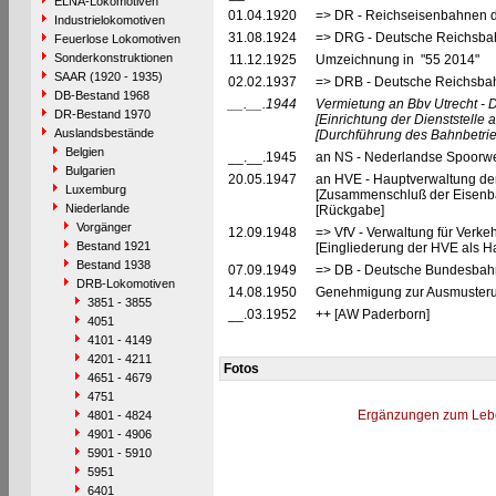
ELNA-Lokomotiven
01.04.1920
=> DR - Reichseisenbahnen 
Industrielokomotiven
31.08.1924
=> DRG - Deutsche Reichsbah
Feuerlose Lokomotiven
Sonderkonstruktionen
11.12.1925
Umzeichnung in "55 2014"
SAAR (1920 - 1935)
02.02.1937
=> DRB - Deutsche Reichsbah
DB-Bestand 1968
__.__.1944
Vermietung an Bbv Utrecht - D
DR-Bestand 1970
[Einrichtung der Dienststelle
Auslandsbestände
[Durchführung des Bahnbetri
Belgien
__.__.1945
an NS - Nederlandse Spoorwe
Bulgarien
20.05.1947
an HVE - Hauptverwaltung de
Luxemburg
[Zusammenschluß der Eisenba
Niederlande
[Rückgabe]
Vorgänger
12.09.1948
=> VfV - Verwaltung für Verke
Bestand 1921
[Eingliederung der HVE als Ha
Bestand 1938
07.09.1949
=> DB - Deutsche Bundesbah
DRB-Lokomotiven
14.08.1950
Genehmigung zur Ausmusterun
3851 - 3855
__.03.1952
++ [AW Paderborn]
4051
4101 - 4149
4201 - 4211
Fotos
4651 - 4679
4751
Ergänzungen zum Leb
4801 - 4824
4901 - 4906
5901 - 5910
5951
6401