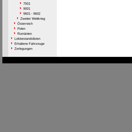
7501
9001
9601 - 9602
Zweiter Weltkrieg
Österreich
Polen
Rumänien
Lokbestandslisten
Erhaltene Fahrzeuge
Zerlegungen