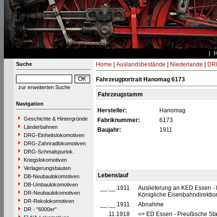
Suche
Home
|
Auslandsbestände
|
Niederlande
|
DRB
Fahrzeugportrait Hanomag 6173
zur erweiterten Suche
Fahrzeugstamm
Navigation
Hersteller:
Hanomag
Geschichte & Hintergründe
Fabriknummer:
6173
Länderbahnen
Baujahr:
1911
DRG-Einheitslokomotiven
DRG-Zahnradlokomotiven
DRG-Schmalspurlok.
Kriegslokomotiven
Verlagerungsbauten
Lebenslauf
DB-Neubaulokomotiven
DB-Umbaulokomotiven
__.__.1911
Auslieferung an KED Essen - 
DR-Neubaulokomotiven
Königliche Eisenbahndirekti
DR-Rekolokomotiven
__.__.1911
Abnahme
DR - "6000er"
__.11.1918
=> ED Essen - Preußische St