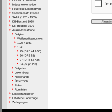
ELNA-Lokomotiven
Industrielokomotiven
Feuerlose Lokomotiven
Sonderkonstruktionen
SAAR (1920 - 1935)
DB-Bestand 1968
DR-Bestand 1970
Auslandsbestände
Belgien
Waffenstillstandsloks
1925 / 1931
1946
25 (DRB 44 & 50)
26 (DRB 52)
27 (DRB 52 Kon)
64 (ex pr. P 8)
Bulgarien
Luxemburg
Niederlande
Österreich
Polen
Rumänien
Lokbestandslisten
Erhaltene Fahrzeuge
Zerlegungen