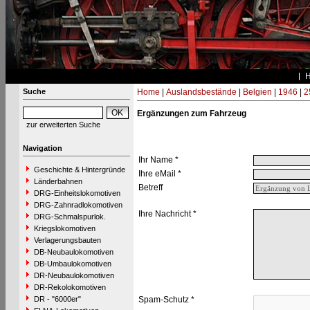
Suche
Home
|
Auslandsbestände
|
Belgien
|
1946
|
2
Ergänzungen zum Fahrzeug
zur erweiterten Suche
Navigation
Ihr Name *
Geschichte & Hintergründe
Ihre eMail *
Länderbahnen
Betreff
DRG-Einheitslokomotiven
DRG-Zahnradlokomotiven
Ihre Nachricht *
DRG-Schmalspurlok.
Kriegslokomotiven
Verlagerungsbauten
DB-Neubaulokomotiven
DB-Umbaulokomotiven
DR-Neubaulokomotiven
DR-Rekolokomotiven
DR - "6000er"
Spam-Schutz *