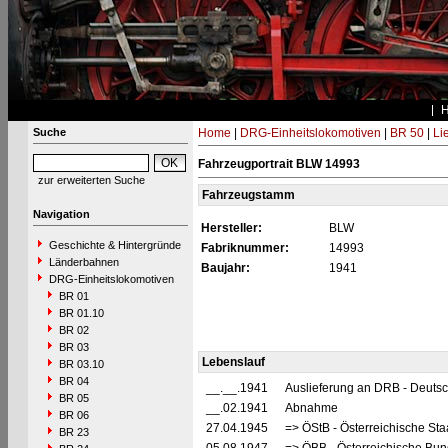
Suche
Home
|
DRG-Einheitslokomotiven
|
BR 50
|
Li
Fahrzeugportrait BLW 14993
zur erweiterten Suche
Fahrzeugstamm
Navigation
Hersteller:
BLW
Geschichte & Hintergründe
Fabriknummer:
14993
Länderbahnen
Baujahr:
1941
DRG-Einheitslokomotiven
BR 01
BR 01.10
BR 02
BR 03
Lebenslauf
BR 03.10
BR 04
__.__.1941
Auslieferung an DRB - Deuts
BR 05
__.02.1941
Abnahme
BR 06
27.04.1945
=> ÖStB - Österreichische St
BR 23