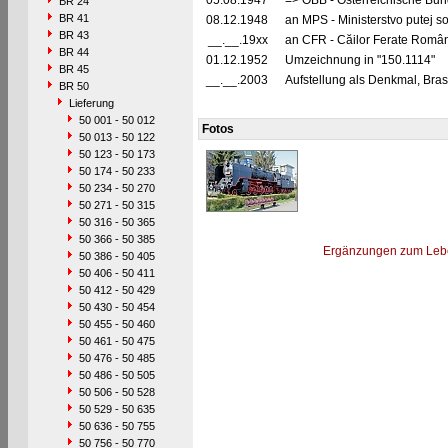
05.08.1947
=> ÖBB - Österreichische Bu
BR 24
BR 41
08.12.1948
an MPS - Ministerstvo putej s
BR 43
__.__.19xx
an CFR - Căilor Ferate Româ
BR 44
01.12.1952
Umzeichnung in "150.1114"
BR 45
__.__.2003
Aufstellung als Denkmal, Bras
BR 50
Lieferung
50 001 - 50 012
Fotos
50 013 - 50 122
50 123 - 50 173
50 174 - 50 233
50 234 - 50 270
50 271 - 50 315
50 316 - 50 365
50 366 - 50 385
Ergänzungen zum Leb
50 386 - 50 405
50 406 - 50 411
50 412 - 50 429
50 430 - 50 454
50 455 - 50 460
50 461 - 50 475
50 476 - 50 485
50 486 - 50 505
50 506 - 50 528
50 529 - 50 635
50 636 - 50 755
50 756 - 50 770