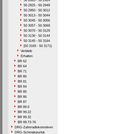
50 2863 - 50 2924
50 2925 - 50 2949
50 2950 - 50 3012
50 3013 - 50 3044
50 3045 - 50 3056
50 3057 - 50 3069
50 3070 - 50 3129
50 3130 - 50 3144
50 3145 - 50 3164
[50 3165 - 50 3171]
Verbleib
Erhalten
BR 62
BR 64
BR 71
BR 80
BR 81
BR 84
BR 85
BR 86
BR 87
BR 89.0
BR 99.22
BR 99.32
BR 99.73-76
DRG-Zahnradlokomotiven
DRG-Schmalspurlok.