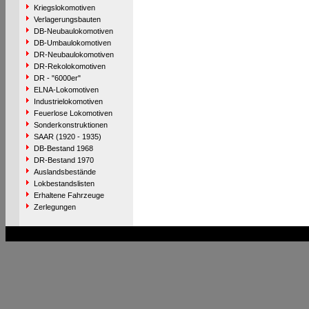
Kriegslokomotiven
Verlagerungsbauten
DB-Neubaulokomotiven
DB-Umbaulokomotiven
DR-Neubaulokomotiven
DR-Rekolokomotiven
DR - "6000er"
ELNA-Lokomotiven
Industrielokomotiven
Feuerlose Lokomotiven
Sonderkonstruktionen
SAAR (1920 - 1935)
DB-Bestand 1968
DR-Bestand 1970
Auslandsbestände
Lokbestandslisten
Erhaltene Fahrzeuge
Zerlegungen