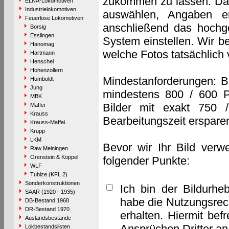
zukommen zu lassen. Das 
ELNA-Lokomotiven
Industrielokomotiven
auswählen, Angaben e
Feuerlose Lokomotiven
anschließend das hochge
Borsig
Esslingen
System einstellen. Wir b
Hanomag
welche Fotos tatsächlich
Hartmann
Henschel
Hohenzollern
Mindestanforderungen: B
Humboldt
Jung
mindestens 800 / 600 P
MBK
Bilder mit exakt 750 
Maffei
Krauss
Bearbeitungszeit erspare
Krauss-Maffei
Krupp
LKM
Bevor wir Ihr Bild verw
Raw Meiningen
Orenstein & Koppel
folgender Punkte:
WLF
Tubize (KFL 2)
Sonderkonstruktionen
Ich bin der Bildurhe
SAAR (1920 - 1935)
habe die Nutzungsrec
DB-Bestand 1968
DR-Bestand 1970
erhalten. Hiermit bef
Auslandsbestände
Ansprüchen Dritter a
Lokbestandslisten