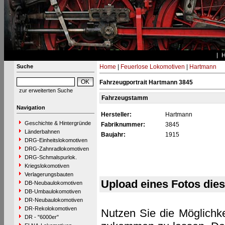
Suche
Home
|
Feuerlose Lokomotiven
|
Hartmann
Fahrzeugportrait Hartmann 3845
zur erweiterten Suche
Fahrzeugstamm
Navigation
Hersteller:
Hartmann
Geschichte & Hintergründe
Fabriknummer:
3845
Länderbahnen
Baujahr:
1915
DRG-Einheitslokomotiven
DRG-Zahnradlokomotiven
DRG-Schmalspurlok.
Kriegslokomotiven
Verlagerungsbauten
Upload eines Fotos die
DB-Neubaulokomotiven
DB-Umbaulokomotiven
DR-Neubaulokomotiven
DR-Rekolokomotiven
Nutzen Sie die Möglichke
DR - "6000er"