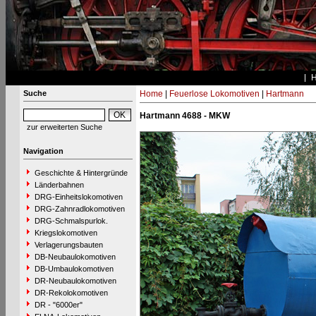
Suche
Home
|
Feuerlose Lokomotiven
|
Hartmann
Hartmann 4688 - MKW
zur erweiterten Suche
Navigation
Geschichte & Hintergründe
Länderbahnen
DRG-Einheitslokomotiven
DRG-Zahnradlokomotiven
DRG-Schmalspurlok.
Kriegslokomotiven
Verlagerungsbauten
DB-Neubaulokomotiven
DB-Umbaulokomotiven
DR-Neubaulokomotiven
DR-Rekolokomotiven
DR - "6000er"