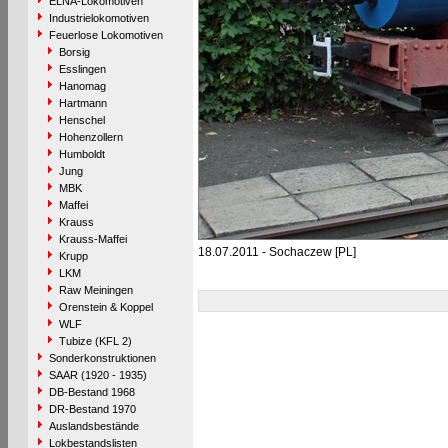
ELNA-Lokomotiven
Industrielokomotiven
Feuerlose Lokomotiven
Borsig
Esslingen
Hanomag
Hartmann
Henschel
Hohenzollern
Humboldt
Jung
MBK
Maffei
Krauss
Krauss-Maffei
18.07.2011 - Sochaczew [PL]
Krupp
LKM
Raw Meiningen
Orenstein & Koppel
WLF
Tubize (KFL 2)
Sonderkonstruktionen
SAAR (1920 - 1935)
DB-Bestand 1968
DR-Bestand 1970
Auslandsbestände
Lokbestandslisten