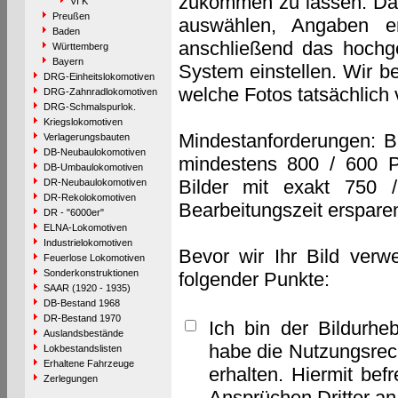
zukommen zu lassen. Das 
VI K
Preußen
auswählen, Angaben e
Baden
anschließend das hochge
Württemberg
Bayern
System einstellen. Wir b
DRG-Einheitslokomotiven
welche Fotos tatsächlich
DRG-Zahnradlokomotiven
DRG-Schmalspurlok.
Kriegslokomotiven
Mindestanforderungen: B
Verlagerungsbauten
DB-Neubaulokomotiven
mindestens 800 / 600 P
DB-Umbaulokomotiven
Bilder mit exakt 750 
DR-Neubaulokomotiven
DR-Rekolokomotiven
Bearbeitungszeit erspare
DR - "6000er"
ELNA-Lokomotiven
Industrielokomotiven
Bevor wir Ihr Bild verw
Feuerlose Lokomotiven
Sonderkonstruktionen
folgender Punkte:
SAAR (1920 - 1935)
DB-Bestand 1968
DR-Bestand 1970
Ich bin der Bildurhe
Auslandsbestände
habe die Nutzungsrec
Lokbestandslisten
Erhaltene Fahrzeuge
erhalten. Hiermit bef
Zerlegungen
Ansprüchen Dritter a