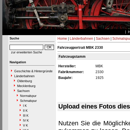
Suche
Home
|
Länderbahnen
|
Sachsen
|
Schmalspu
Fahrzeugportrait MBK 2330
zur erweiterten Suche
Fahrzeugstamm
Navigation
Hersteller:
MBK
Geschichte & Hintergründe
Fabriknummer:
2330
Länderbahnen
Baujahr:
1925
Oldenburg
Mecklenburg
Sachsen
Normalspur
Schmalspur
Upload eines Fotos die
I K
II K
III K
IV K
Nutzen Sie die Möglichke
V K