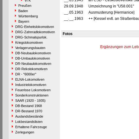
__.05.1945
an ČSD - Československé Stá
VI K
Preußen
29.09.1948
Umzeichnung in "U58.001"
Baden
__.05.1963
Ausmusterung [Hermanice]
Württemberg
__.__.1963
++ [Kessel evtl. an Straßenba
Bayern
DRG-Einheitslokomotiven
DRG-Zahnradlokomotiven
Fotos
DRG-Schmalspurlok.
Kriegslokomotiven
Ergänzungen zum Leb
Verlagerungsbauten
DB-Neubaulokomotiven
DB-Umbaulokomotiven
DR-Neubaulokomotiven
DR-Rekolokomotiven
DR - "6000er"
ELNA-Lokomotiven
Industrielokomotiven
Feuerlose Lokomotiven
Sonderkonstruktionen
SAAR (1920 - 1935)
DB-Bestand 1968
DR-Bestand 1970
Auslandsbestände
Lokbestandslisten
Erhaltene Fahrzeuge
Zerlegungen