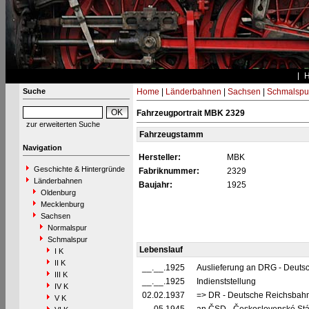
Suche
Home
|
Länderbahnen
|
Sachsen
|
Schmalspu
Fahrzeugportrait MBK 2329
zur erweiterten Suche
Fahrzeugstamm
Navigation
Hersteller:
MBK
Geschichte & Hintergründe
Fabriknummer:
2329
Länderbahnen
Baujahr:
1925
Oldenburg
Mecklenburg
Sachsen
Normalspur
Schmalspur
Lebenslauf
I K
II K
__.__.1925
Auslieferung an DRG - Deutsc
III K
__.__.1925
Indienststellung
IV K
02.02.1937
=> DR - Deutsche Reichsbahn
V K