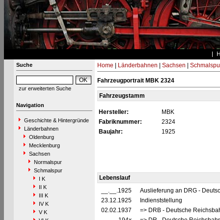
Suche
Home
|
Länderbahnen
|
Sachsen
|
Schmalspu
Fahrzeugportrait MBK 2324
zur erweiterten Suche
Fahrzeugstamm
Navigation
Hersteller:
MBK
Geschichte & Hintergründe
Fabriknummer:
2324
Länderbahnen
Baujahr:
1925
Oldenburg
Mecklenburg
Sachsen
Normalspur
Schmalspur
Lebenslauf
I K
II K
__.__.1925
Auslieferung an DRG - Deutsc
III K
23.12.1925
Indienststellung
IV K
02.02.1937
=> DRB - Deutsche Reichsbah
V K