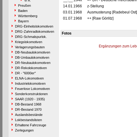
__.__.194x
=> DR - Deutsche Reichsbahn
VI K
Preußen
14.01.1966
z-Stellung
Baden
03.01.1968
Ausmusterung [Radebeul Ost]
Württemberg
01.07.1968
++ [Raw Görlitz]
Bayern
DRG-Einheitslokomotiven
DRG-Zahnradlokomotiven
Fotos
DRG-Schmalspurlok.
Kriegslokomotiven
Ergänzungen zum Leb
Verlagerungsbauten
DB-Neubaulokomotiven
DB-Umbaulokomotiven
DR-Neubaulokomotiven
DR-Rekolokomotiven
DR - "6000er"
ELNA-Lokomotiven
Industrielokomotiven
Feuerlose Lokomotiven
Sonderkonstruktionen
SAAR (1920 - 1935)
DB-Bestand 1968
DR-Bestand 1970
Auslandsbestände
Lokbestandslisten
Erhaltene Fahrzeuge
Zerlegungen