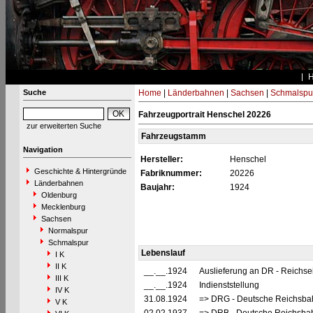
Suche
Home
|
Länderbahnen
|
Sachsen
|
Schmalspu
Fahrzeugportrait Henschel 20226
zur erweiterten Suche
Fahrzeugstamm
Navigation
Hersteller:
Henschel
Geschichte & Hintergründe
Fabriknummer:
20226
Länderbahnen
Baujahr:
1924
Oldenburg
Mecklenburg
Sachsen
Normalspur
Schmalspur
Lebenslauf
I K
II K
__.__.1924
Auslieferung an DR - Reichs
III K
__.__.1924
Indienststellung
IV K
31.08.1924
=> DRG - Deutsche Reichsbah
V K