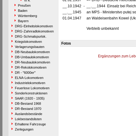
02.02.1937
=> DRB - Deutsche Reichsbah
VI K
Preußen
__.10.1942
-
__.__.1944 Einsatz bei Reich
Baden
__.__.1945
an MPS - Ministerstvo putej 
Württemberg
01.04.1947
an Waldeisenbahn Kowel (Ukr
Bayern
DRG-Einheitslokomotiven
Verbleib unbekannt
DRG-Zahnradlokomotiven
DRG-Schmalspurlok.
Kriegslokomotiven
Fotos
Verlagerungsbauten
DB-Neubaulokomotiven
Ergänzungen zum Leb
DB-Umbaulokomotiven
DR-Neubaulokomotiven
DR-Rekolokomotiven
DR - "6000er"
ELNA-Lokomotiven
Industrielokomotiven
Feuerlose Lokomotiven
Sonderkonstruktionen
SAAR (1920 - 1935)
DB-Bestand 1968
DR-Bestand 1970
Auslandsbestände
Lokbestandslisten
Erhaltene Fahrzeuge
Zerlegungen