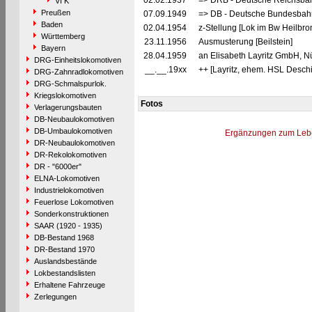
02.02.1937
=> DRB - Deutsche Reichsbah
VI K
Preußen
07.09.1949
=> DB - Deutsche Bundesbahn
Baden
02.04.1954
z-Stellung [Lok im Bw Heilbro
Württemberg
23.11.1956
Ausmusterung [Beilstein]
Bayern
28.04.1959
an Elisabeth Layritz GmbH, Nü
DRG-Einheitslokomotiven
__.__.19xx
++ [Layritz, ehem. HSL Desch
DRG-Zahnradlokomotiven
DRG-Schmalspurlok.
Kriegslokomotiven
Fotos
Verlagerungsbauten
DB-Neubaulokomotiven
DB-Umbaulokomotiven
Ergänzungen zum Leb
DR-Neubaulokomotiven
DR-Rekolokomotiven
DR - "6000er"
ELNA-Lokomotiven
Industrielokomotiven
Feuerlose Lokomotiven
Sonderkonstruktionen
SAAR (1920 - 1935)
DB-Bestand 1968
DR-Bestand 1970
Auslandsbestände
Lokbestandslisten
Erhaltene Fahrzeuge
Zerlegungen