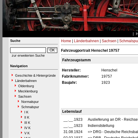
Suche
Home
|
Länderbahnen
|
Sachsen
|
Schmalspu
Fahrzeugportrait Henschel 19757
zur erweiterten Suche
Fahrzeugstamm
Navigation
Hersteller:
Henschel
Geschichte & Hintergründe
Fabriknummer:
19757
Länderbahnen
Baujahr:
1923
Oldenburg
Mecklenburg
Sachsen
Normalspur
Schmalspur
Lebenslauf
I K
II K
__.__.1923
Auslieferung an DR - Reichs
III K
__.__.1923
Indienststellung
IV K
31.08.1924
=> DRG - Deutsche Reichsbah
V K