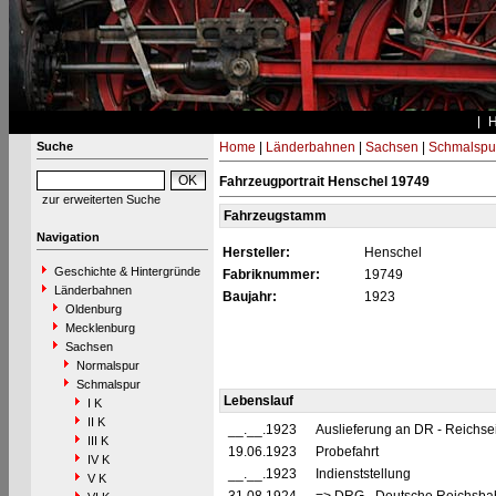
Suche
Home
|
Länderbahnen
|
Sachsen
|
Schmalspu
Fahrzeugportrait Henschel 19749
zur erweiterten Suche
Fahrzeugstamm
Navigation
Hersteller:
Henschel
Geschichte & Hintergründe
Fabriknummer:
19749
Länderbahnen
Baujahr:
1923
Oldenburg
Mecklenburg
Sachsen
Normalspur
Schmalspur
Lebenslauf
I K
II K
__.__.1923
Auslieferung an DR - Reichs
III K
19.06.1923
Probefahrt
IV K
__.__.1923
Indienststellung
V K