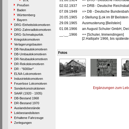
31.08.1924
=> DRG - Deutsche Reichsbah
VI K
Preußen
02.02.1937
=> DRB - Deutsche Reichsbah
Baden
07.09.1949
=> DB - Deutsche Bundesbahn
Württemberg
20.05.1965
z-Stellung [Lok im Bf Beilstein
Bayern
29.09.1965
Ausmusterung [Beilstein]
DRG-Einheitslokomotiven
01.08.1966
an August Schuler GmbH, Deiß
DRG-Zahnradlokomotiven
__.__.1966
++ [Schuler, Immendingen]
DRG-Schmalspurlok.
[2.Halbjahr 1966, bis spätest
Kriegslokomotiven
Verlagerungsbauten
DB-Neubaulokomotiven
Fotos
DB-Umbaulokomotiven
DR-Neubaulokomotiven
DR-Rekolokomotiven
DR - "6000er"
ELNA-Lokomotiven
Industrielokomotiven
Feuerlose Lokomotiven
Ergänzungen zum Leb
Sonderkonstruktionen
SAAR (1920 - 1935)
DB-Bestand 1968
DR-Bestand 1970
Auslandsbestände
Lokbestandslisten
Erhaltene Fahrzeuge
Zerlegungen