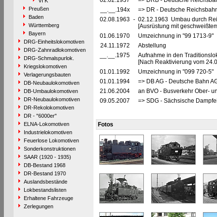
02.02.1937
=> DRB - Deutsche Reichsbah
VI K
Preußen
__.__.194x
=> DR - Deutsche Reichsbahn
Baden
02.08.1963
-
02.12.1963 Umbau durch Rei
Württemberg
[Ausrüstung mit geschweißte
Bayern
01.06.1970
Umzeichnung in "99 1713-9"
DRG-Einheitslokomotiven
24.11.1972
Abstellung
DRG-Zahnradlokomotiven
__.__.1975
Aufnahme in den Traditionslo
DRG-Schmalspurlok.
[Nach Reaktivierung vom 24.02
Kriegslokomotiven
01.01.1992
Umzeichnung in "099 720-5"
Verlagerungsbauten
01.01.1994
=> DB AG - Deutsche Bahn AG,
DB-Neubaulokomotiven
21.06.2004
an BVO - Busverkehr Ober- u
DB-Umbaulokomotiven
DR-Neubaulokomotiven
09.05.2007
=> SDG - Sächsische Dampfei
DR-Rekolokomotiven
DR - "6000er"
ELNA-Lokomotiven
Fotos
Industrielokomotiven
Feuerlose Lokomotiven
Sonderkonstruktionen
SAAR (1920 - 1935)
DB-Bestand 1968
DR-Bestand 1970
Auslandsbestände
Lokbestandslisten
Erhaltene Fahrzeuge
Zerlegungen