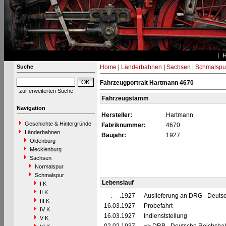
Suche
Home
|
Länderbahnen
|
Sachsen
|
Schmalspu
Fahrzeugportrait Hartmann 4670
zur erweiterten Suche
Fahrzeugstamm
Navigation
Hersteller:
Hartmann
Geschichte & Hintergründe
Fabriknummer:
4670
Länderbahnen
Baujahr:
1927
Oldenburg
Mecklenburg
Sachsen
Normalspur
Schmalspur
Lebenslauf
I K
II K
__.__.1927
Auslieferung an DRG - Deutsc
III K
16.03.1927
Probefahrt
IV K
16.03.1927
Indienststellung
V K