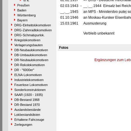
02.02.1937
=> DRB - Deutsche Reichsbah
VI K
Preußen
02.03.1943
-
__.__.1944 Einsatz bei Reich
Baden
__.__.1945
an MPS - Ministerstvo putej 
Württemberg
01.10.1946
an Moskau-Kursker Eisenbah
Bayern
15.03.1961
Ausmusterung
DRG-Einheitslokomotiven
DRG-Zahnradlokomotiven
Verbleib unbekannt
DRG-Schmalspurlok.
Kriegslokomotiven
Verlagerungsbauten
Fotos
DB-Neubaulokomotiven
DB-Umbaulokomotiven
Ergänzungen zum Leb
DR-Neubaulokomotiven
DR-Rekolokomotiven
DR - "6000er"
ELNA-Lokomotiven
Industrielokomotiven
Feuerlose Lokomotiven
Sonderkonstruktionen
SAAR (1920 - 1935)
DB-Bestand 1968
DR-Bestand 1970
Auslandsbestände
Lokbestandslisten
Erhaltene Fahrzeuge
Zerlegungen