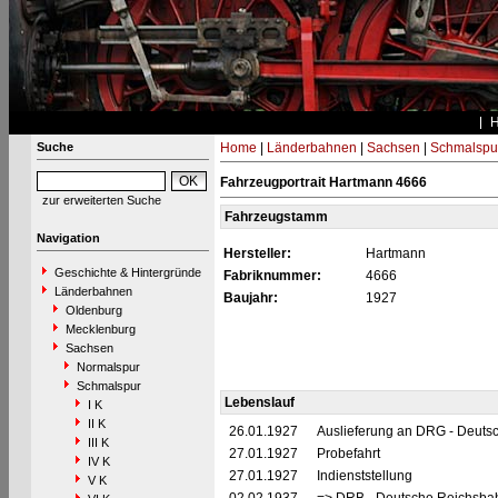
Suche
Home
|
Länderbahnen
|
Sachsen
|
Schmalspu
Fahrzeugportrait Hartmann 4666
zur erweiterten Suche
Fahrzeugstamm
Navigation
Hersteller:
Hartmann
Geschichte & Hintergründe
Fabriknummer:
4666
Länderbahnen
Baujahr:
1927
Oldenburg
Mecklenburg
Sachsen
Normalspur
Schmalspur
Lebenslauf
I K
II K
26.01.1927
Auslieferung an DRG - Deutsc
III K
27.01.1927
Probefahrt
IV K
27.01.1927
Indienststellung
V K