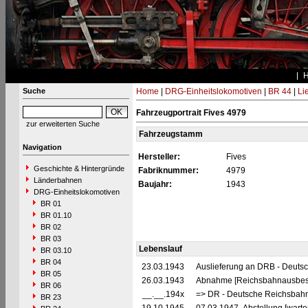
Suche
Home
|
DRG-Einheitslokomotiven
|
BR 44
|
Li
Fahrzeugportrait Fives 4979
zur erweiterten Suche
Fahrzeugstamm
Navigation
Hersteller:
Fives
Geschichte & Hintergründe
Fabriknummer:
4979
Länderbahnen
Baujahr:
1943
DRG-Einheitslokomotiven
BR 01
BR 01.10
BR 02
BR 03
Lebenslauf
BR 03.10
BR 04
23.03.1943
Auslieferung an DRB - Deuts
BR 05
26.03.1943
Abnahme [Reichsbahnausbess
BR 06
__.__.194x
=> DR - Deutsche Reichsbahn
BR 23