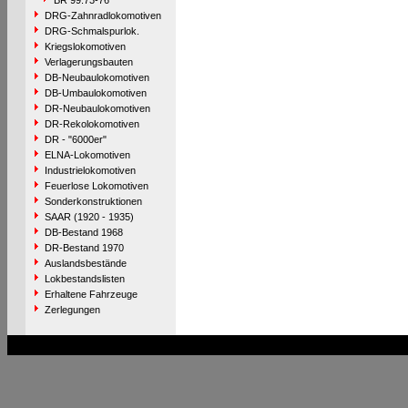
BR 99.73-76
DRG-Zahnradlokomotiven
DRG-Schmalspurlok.
Kriegslokomotiven
Verlagerungsbauten
DB-Neubaulokomotiven
DB-Umbaulokomotiven
DR-Neubaulokomotiven
DR-Rekolokomotiven
DR - "6000er"
ELNA-Lokomotiven
Industrielokomotiven
Feuerlose Lokomotiven
Sonderkonstruktionen
SAAR (1920 - 1935)
DB-Bestand 1968
DR-Bestand 1970
Auslandsbestände
Lokbestandslisten
Erhaltene Fahrzeuge
Zerlegungen