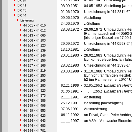
19.10.1945
-
07.03.1947 Abstellung [warte
BR 24
BR 41
08.09.1951
-
04.05.1953 Abstellung [warte
BR 43
01.06.1970
Umzeichnung in "44 2811-6"
BR 44
09.06.1970
Abstellung
Lieferung
24.06.1970
z-Stellung
44 001 - 44 010
28.08.1972
-
29.09.1972 Umbau durch Re
44 011 - 44 012
[Rahmentausch mit 44 0593-2
44 013 - 44 065
[bisheriger Kessel am 27.09
44 066 - 44 103
29.09.1972
Umzeichnung in "44 0593-2" [
44 104 - 44 123
13.10.1981
z-Stellung
44 124 - 44 139
20.01.1983
-
28.02.1983 Umbau durch Re
44 140 - 44 146
[zur kohlegefeuerten, fahrfä
44 147 - 44 156
28.02.1983
Umzeichnung in "44 1593-1"
44 157 - 44 168
44 169 - 44 219
20.08.1988
-
31.10.1988 Umbau durch Re
[zur nicht fahrfähigen Heizlo
44 220 - 44 253
h2 (im Rahmen einer L6/K7 U
44 254 - 44 265
01.11.1988
-
31.05.1991
Einsatz als Heiz
44 266 - 44 283
44 284 - 44 323
01.06.1991
-
__.__.1991
Einsatz als Heiz
44 324 - 44 373
21.11.1991
Abstellung
44 374 - 44 388
25.12.1991
z-Stellung [nachträglich]
44 389 - 44 498
07.06.1991
Ausmusterung
44 499 - 44 553
09.11.1992
an Privat, Claus-Peter Vedder, 
44 554 - 44 623
44 624 - 44 643
__.__.1997
an VSM - Veluwsche Stoomtre
44 644 - 44 683
44 684 - 44 701