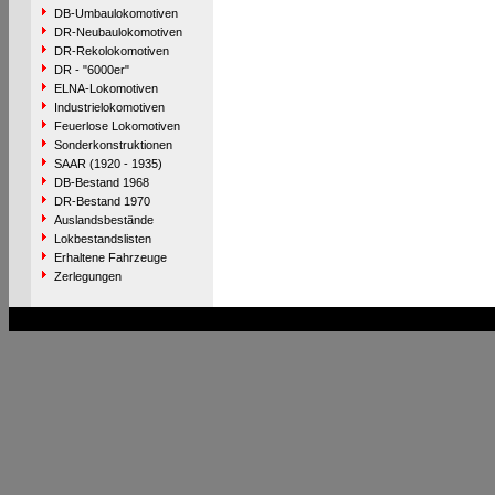
DB-Umbaulokomotiven
DR-Neubaulokomotiven
DR-Rekolokomotiven
DR - "6000er"
ELNA-Lokomotiven
Industrielokomotiven
Feuerlose Lokomotiven
Sonderkonstruktionen
SAAR (1920 - 1935)
DB-Bestand 1968
DR-Bestand 1970
Auslandsbestände
Lokbestandslisten
Erhaltene Fahrzeuge
Zerlegungen