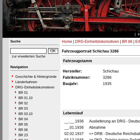
Suche
Home
|
DRG-Einheitslokomotiven
|
BR 86
|
Er
Fahrzeugportrait Schichau 3286
zur erweiterten Suche
Fahrzeugstamm
Navigation
Hersteller:
Schichau
Geschichte & Hintergründe
Fabriknummer:
3286
Länderbahnen
Baujahr:
1935
DRG-Einheitslokomotiven
BR 01
BR 01.10
BR 02
BR 03
Lebenslauf
BR 03.10
BR 04
__.__.1936
Auslieferung an DRG - Deutsc
BR 05
__.01.1936
Abnahme
BR 06
02.02.1937
=> DRB - Deutsche Reichsbah
BR 23