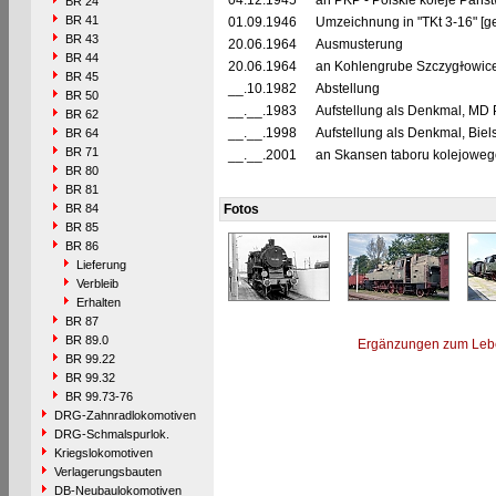
04.12.1945
an PKP - Polskie koleje Pańs
BR 24
BR 41
01.09.1946
Umzeichnung in "TKt 3-16" [g
BR 43
20.06.1964
Ausmusterung
BR 44
20.06.1964
an Kohlengrube Szczygɫowice
BR 45
__.10.1982
Abstellung
BR 50
__.__.1983
Aufstellung als Denkmal, MD
BR 62
__.__.1998
Aufstellung als Denkmal, Biel
BR 64
BR 71
__.__.2001
an Skansen taboru kolejowe
BR 80
BR 81
BR 84
Fotos
BR 85
BR 86
Lieferung
Verbleib
Erhalten
BR 87
BR 89.0
Ergänzungen zum Leb
BR 99.22
BR 99.32
BR 99.73-76
DRG-Zahnradlokomotiven
DRG-Schmalspurlok.
Kriegslokomotiven
Verlagerungsbauten
DB-Neubaulokomotiven