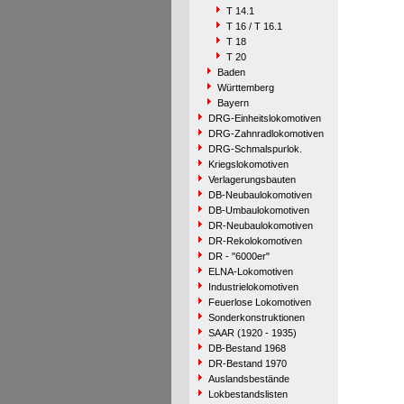
T 14.1
T 16 / T 16.1
T 18
T 20
Baden
Württemberg
Bayern
DRG-Einheitslokomotiven
DRG-Zahnradlokomotiven
DRG-Schmalspurlok.
Kriegslokomotiven
Verlagerungsbauten
DB-Neubaulokomotiven
DB-Umbaulokomotiven
DR-Neubaulokomotiven
DR-Rekolokomotiven
DR - "6000er"
ELNA-Lokomotiven
Industrielokomotiven
Feuerlose Lokomotiven
Sonderkonstruktionen
SAAR (1920 - 1935)
DB-Bestand 1968
DR-Bestand 1970
Auslandsbestände
Lokbestandslisten