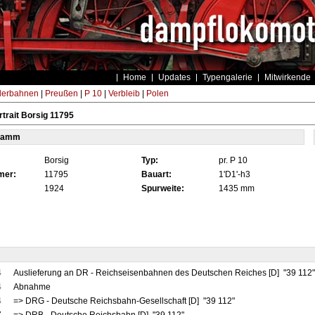
Home
Updates
Typengalerie
Mitwirkende
derbahnen
|
Preußen
|
P 10
|
Verbleib
|
Polen
trait Borsig 11795
tamm
Borsig
Typ:
pr. P 10
mer:
11795
Bauart:
1'D1'-h3
1924
Spurweite:
1435 mm
4
Auslieferung an DR - Reichseisenbahnen des Deutschen Reiches [D] "39 112
4
Abnahme
4
=> DRG - Deutsche Reichsbahn-Gesellschaft [D] "39 112"