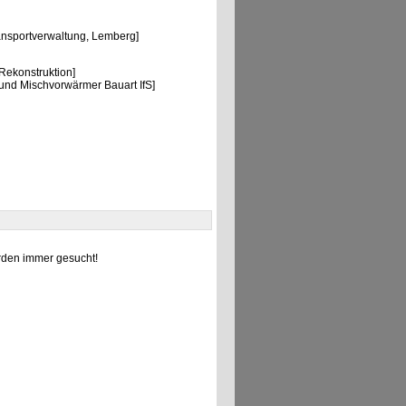
ansportverwaltung, Lemberg]
ekonstruktion]
nd Mischvorwärmer Bauart IfS]
den immer gesucht!