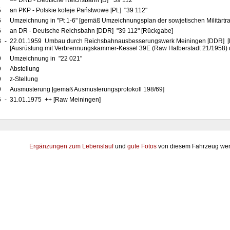
7
=> DRB - Deutsche Reichsbahn [D] "39 112"
5
an PKP - Polskie koleje Państwowe [PL] "39 112"
6
Umzeichnung in "Pt 1-6" [gemäß Umzeichnungsplan der sowjetischen Militärtr
6
an DR - Deutsche Reichsbahn [DDR] "39 112" [Rückgabe]
8
-
22.01.1959 Umbau durch Reichsbahnausbesserungswerk Meiningen [DDR] [R
[Ausrüstung mit Verbrennungskammer-Kessel 39E (Raw Halberstadt 21/1958) u
9
Umzeichnung in "22 021"
9
Abstellung
9
z-Stellung
9
Ausmusterung [gemäß Ausmusterungsprotokoll 198/69]
5
-
31.01.1975 ++ [Raw Meiningen]
Ergänzungen zum Lebenslauf
und
gute Fotos
von diesem Fahrzeug wer