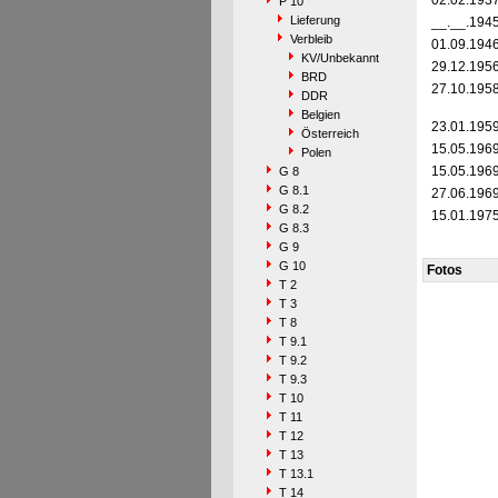
02.02.193
P 10
Lieferung
__.__.194
Verbleib
01.09.194
KV/Unbekannt
29.12.195
BRD
27.10.195
DDR
Belgien
23.01.195
Österreich
15.05.196
Polen
15.05.196
G 8
G 8.1
27.06.196
G 8.2
15.01.197
G 8.3
G 9
G 10
Fotos
T 2
T 3
T 8
T 9.1
T 9.2
T 9.3
T 10
T 11
T 12
T 13
T 13.1
T 14