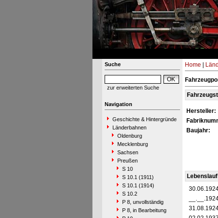
Suche
Home
|
Län
Fahrzeugpor
zur erweiterten Suche
Fahrzeugs
Navigation
Hersteller:
Geschichte & Hintergründe
Fabriknum
Länderbahnen
Baujahr:
Oldenburg
Mecklenburg
Sachsen
Preußen
S 10
Lebenslauf
S 10.1 (1911)
S 10.1 (1914)
30.06.192
S 10.2
__.__.192
P 8, unvollständig
31.08.192
P 8, in Bearbeitung