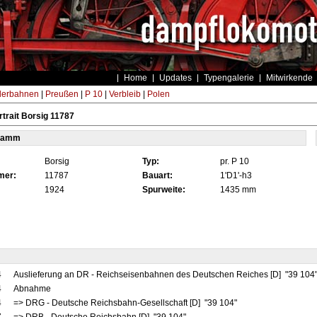
Home
Updates
Typengalerie
Mitwirkende
derbahnen
|
Preußen
|
P 10
|
Verbleib
|
Polen
trait Borsig 11787
tamm
Borsig
Typ:
pr. P 10
mer:
11787
Bauart:
1'D1'-h3
1924
Spurweite:
1435 mm
4
Auslieferung an DR - Reichseisenbahnen des Deutschen Reiches [D] "39 104
4
Abnahme
4
=> DRG - Deutsche Reichsbahn-Gesellschaft [D] "39 104"