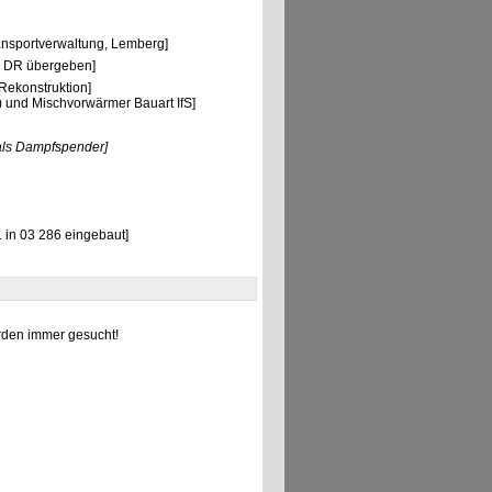
ansportverwaltung, Lemberg]
n DR übergeben]
ekonstruktion]
 und Mischvorwärmer Bauart IfS]
als Dampfspender]
 in 03 286 eingebaut]
den immer gesucht!