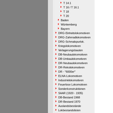
T 14.1
T 16 / T 16.1
T 18
T 20
Baden
Württemberg
Bayern
DRG-Einheitslokomotiven
DRG-Zahnradlokomotiven
DRG-Schmalspurlok.
Kriegslokomotiven
Verlagerungsbauten
DB-Neubaulokomotiven
DB-Umbaulokomotiven
DR-Neubaulokomotiven
DR-Rekolokomotiven
DR - "6000er"
ELNA-Lokomotiven
Industrielokomotiven
Feuerlose Lokomotiven
Sonderkonstruktionen
SAAR (1920 - 1935)
DB-Bestand 1968
DR-Bestand 1970
Auslandsbestände
Lokbestandslisten