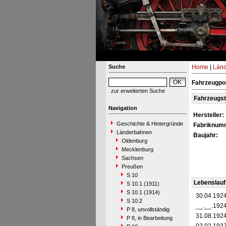
Suche
Home
|
Län
Fahrzeugpor
zur erweiterten Suche
Fahrzeugs
Navigation
Hersteller:
Geschichte & Hintergründe
Fabriknum
Länderbahnen
Baujahr:
Oldenburg
Mecklenburg
Sachsen
Preußen
S 10
Lebenslauf
S 10.1 (1911)
S 10.1 (1914)
30.04.192
S 10.2
__.__.192
P 8, unvollständig
31.08.192
P 8, in Bearbeitung