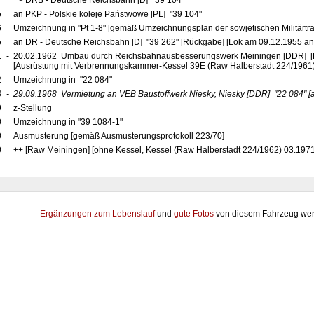
7
=> DRB - Deutsche Reichsbahn [D] "39 104"
5
an PKP - Polskie koleje Państwowe [PL] "39 104"
6
Umzeichnung in "Pt 1-8" [gemäß Umzeichnungsplan der sowjetischen Militärtr
5
an DR - Deutsche Reichsbahn [D] "39 262" [Rückgabe] [Lok am 09.12.1955 a
1
-
20.02.1962 Umbau durch Reichsbahnausbesserungswerk Meiningen [DDR] [R
[Ausrüstung mit Verbrennungskammer-Kessel 39E (Raw Halberstadt 224/1961)
2
Umzeichnung in "22 084"
8
-
29.09.1968
Vermietung an VEB Baustoffwerk Niesky, Niesky
[DDR]
"22 084"
[
9
z-Stellung
0
Umzeichnung in "39 1084-1"
0
Ausmusterung [gemäß Ausmusterungsprotokoll 223/70]
0
++ [Raw Meiningen] [ohne Kessel, Kessel (Raw Halberstadt 224/1962) 03.1971
Ergänzungen zum Lebenslauf
und
gute Fotos
von diesem Fahrzeug wer