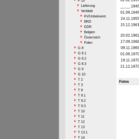
02.02.193
P 10
Lieferung
__.__.194
Verbleib
01.09.194
KV/Unbekannt
24.11.195
BRD
15.12.196
DDR
Belgien
20.02.196
Österreich
17.09.196
Polen
09.11.196
G 8
G 8.1
01.06.197
G 8.2
19.11.197
G 8.3
21.12.197
G 9
G 10
T 2
Fotos
T 3
T 8
T 9.1
T 9.2
T 9.3
T 10
T 11
T 12
T 13
T 13.1
T 14