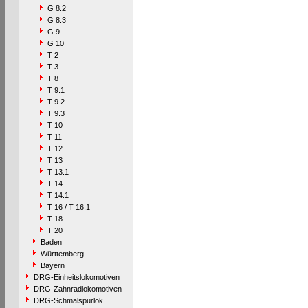
G 8.2
G 8.3
G 9
G 10
T 2
T 3
T 8
T 9.1
T 9.2
T 9.3
T 10
T 11
T 12
T 13
T 13.1
T 14
T 14.1
T 16 / T 16.1
T 18
T 20
Baden
Württemberg
Bayern
DRG-Einheitslokomotiven
DRG-Zahnradlokomotiven
DRG-Schmalspurlok.