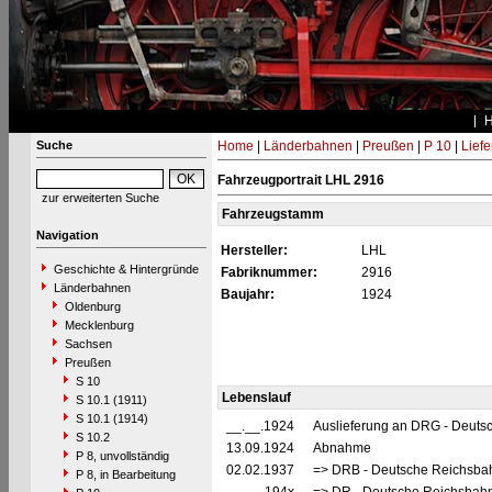
Suche
Home
|
Länderbahnen
|
Preußen
|
P 10
|
Lief
Fahrzeugportrait LHL 2916
zur erweiterten Suche
Fahrzeugstamm
Navigation
Hersteller:
LHL
Geschichte & Hintergründe
Fabriknummer:
2916
Länderbahnen
Baujahr:
1924
Oldenburg
Mecklenburg
Sachsen
Preußen
S 10
Lebenslauf
S 10.1 (1911)
S 10.1 (1914)
__.__.1924
Auslieferung an DRG - Deutsc
S 10.2
13.09.1924
Abnahme
P 8, unvollständig
02.02.1937
=> DRB - Deutsche Reichsbah
P 8, in Bearbeitung