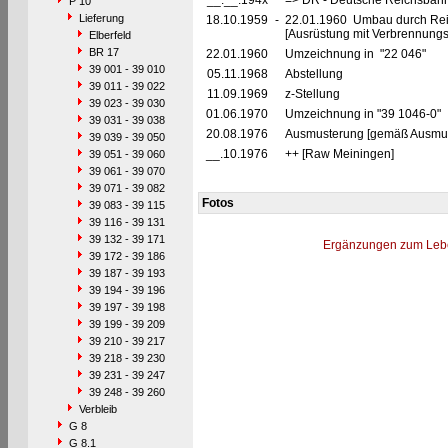
__.__.194x
=> DR - Deutsche Reichsbahn
P 10
Lieferung
18.10.1959
-
22.01.1960 Umbau durch Rei
[Ausrüstung mit Verbrennung
Elberfeld
BR 17
22.01.1960
Umzeichnung in "22 046"
39 001 - 39 010
05.11.1968
Abstellung
39 011 - 39 022
11.09.1969
z-Stellung
39 023 - 39 030
01.06.1970
Umzeichnung in "39 1046-0"
39 031 - 39 038
20.08.1976
Ausmusterung [gemäß Ausmust
39 039 - 39 050
__.10.1976
++ [Raw Meiningen]
39 051 - 39 060
39 061 - 39 070
39 071 - 39 082
Fotos
39 083 - 39 115
39 116 - 39 131
39 132 - 39 171
Ergänzungen zum Leb
39 172 - 39 186
39 187 - 39 193
39 194 - 39 196
39 197 - 39 198
39 199 - 39 209
39 210 - 39 217
39 218 - 39 230
39 231 - 39 247
39 248 - 39 260
Verbleib
G 8
G 8.1