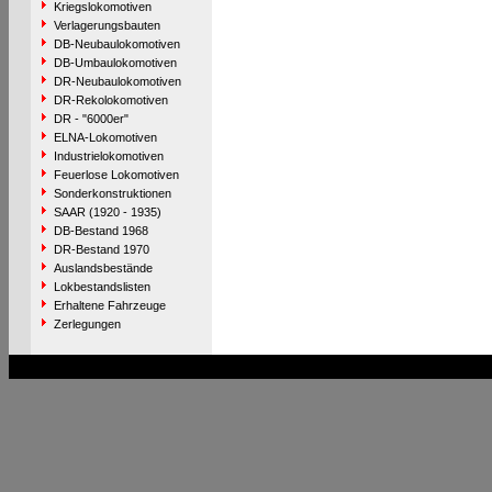
Kriegslokomotiven
Verlagerungsbauten
DB-Neubaulokomotiven
DB-Umbaulokomotiven
DR-Neubaulokomotiven
DR-Rekolokomotiven
DR - "6000er"
ELNA-Lokomotiven
Industrielokomotiven
Feuerlose Lokomotiven
Sonderkonstruktionen
SAAR (1920 - 1935)
DB-Bestand 1968
DR-Bestand 1970
Auslandsbestände
Lokbestandslisten
Erhaltene Fahrzeuge
Zerlegungen