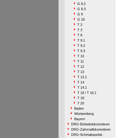
G 8.2
G 8.3
G 9
G 10
T 2
T 3
T 8
T 9.1
T 9.2
T 9.3
T 10
T 11
T 12
T 13
T 13.1
T 14
T 14.1
T 16 / T 16.1
T 18
T 20
Baden
Württemberg
Bayern
DRG-Einheitslokomotiven
DRG-Zahnradlokomotiven
DRG-Schmalspurlok.