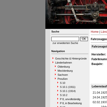
Suche
Home
|
Län
Fahrzeugpo
zur erweiterten Suche
Fahrzeugs
Navigation
Hersteller:
Geschichte & Hintergründe
Fabriknum
Länderbahnen
Baujahr:
Oldenburg
Mecklenburg
Sachsen
Preußen
S 10
Lebenslauf
S 10.1 (1911)
S 10.1 (1914)
21.04.192
S 10.2
24.04.192
P 8, unvollständig
02.02.193
P 8, in Bearbeitung