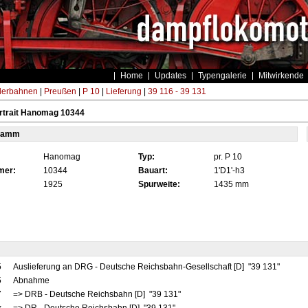
Home
Updates
Typengalerie
Mitwirkende
derbahnen
|
Preußen
|
P 10
|
Lieferung
|
39 116 - 39 131
rtrait Hanomag 10344
tamm
Hanomag
Typ:
pr. P 10
mer:
10344
Bauart:
1'D1'-h3
1925
Spurweite:
1435 mm
5
Auslieferung an DRG - Deutsche Reichsbahn-Gesellschaft [D] "39 131"
5
Abnahme
7
=> DRB - Deutsche Reichsbahn [D] "39 131"