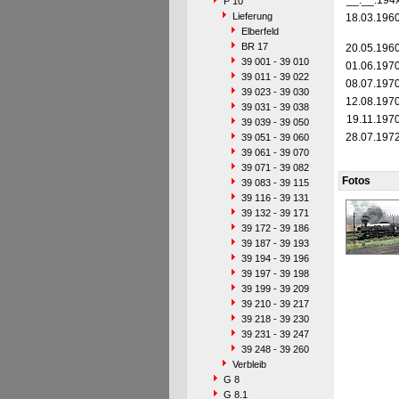
__.__.194
P 10
Lieferung
18.03.196
Elberfeld
BR 17
20.05.196
39 001 - 39 010
01.06.197
39 011 - 39 022
08.07.197
39 023 - 39 030
12.08.197
39 031 - 39 038
19.11.197
39 039 - 39 050
28.07.197
39 051 - 39 060
39 061 - 39 070
39 071 - 39 082
Fotos
39 083 - 39 115
39 116 - 39 131
39 132 - 39 171
39 172 - 39 186
39 187 - 39 193
39 194 - 39 196
39 197 - 39 198
39 199 - 39 209
39 210 - 39 217
39 218 - 39 230
39 231 - 39 247
39 248 - 39 260
Verbleib
G 8
G 8.1