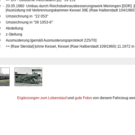
x
=> DR - Deutsche Reichsbahn [D] "39 131"
0
-
20.05.1960 Umbau durch Reichsbahnausbesserungswerk Meiningen [DDR] [R
[Ausrüstung mit Verbrennungskammer-Kessel 39E (Raw Halberstadt 104/1960)
0
Umzeichnung in "22 053"
0
Umzeichnung in "39 1053-6"
0
Abstellung
0
z-Stellung
0
Ausmusterung [gemäß Ausmusterungsprotokoll 225/70]
2
++ [Raw Stendal] [ohne Kessel, Kessel (Raw Halberstadt 109/1960) 11.1972 in
Ergänzungen zum Lebenslauf
und
gute Fotos
von diesem Fahrzeug wer