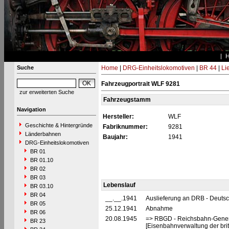
Suche
Home
|
DRG-Einheitslokomotiven
|
BR 44
|
Li
Fahrzeugportrait WLF 9281
zur erweiterten Suche
Fahrzeugstamm
Navigation
Hersteller:
WLF
Geschichte & Hintergründe
Fabriknummer:
9281
Länderbahnen
Baujahr:
1941
DRG-Einheitslokomotiven
BR 01
BR 01.10
BR 02
BR 03
Lebenslauf
BR 03.10
BR 04
__.__.1941
Auslieferung an DRB - Deuts
BR 05
25.12.1941
Abnahme
BR 06
20.08.1945
=> RBGD - Reichsbahn-General
BR 23
[Eisenbahnverwaltung der brit