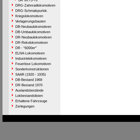
BR 99.73-76
DRG-Zahnradlokomotiven
DRG-Schmalspurlok.
Kriegslokomotiven
Verlagerungsbauten
DB-Neubaulokomotiven
DB-Umbaulokomotiven
DR-Neubaulokomotiven
DR-Rekolokomotiven
DR - "6000er"
ELNA-Lokomotiven
Industrielokomotiven
Feuerlose Lokomotiven
Sonderkonstruktionen
SAAR (1920 - 1935)
DB-Bestand 1968
DR-Bestand 1970
Auslandsbestände
Lokbestandslisten
Erhaltene Fahrzeuge
Zerlegungen