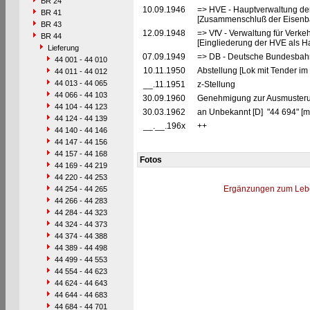
BR 24
10.09.1946
=> HVE - Hauptverwaltung de
BR 41
[Zusammenschluß der Eisenba
BR 43
12.09.1948
=> VfV - Verwaltung für Verke
BR 44
[Eingliederung der HVE als Ha
Lieferung
07.09.1949
=> DB - Deutsche Bundesbahn
44 001 - 44 010
10.11.1950
Abstellung [Lok mit Tender i
44 011 - 44 012
44 013 - 44 065
__.11.1951
z-Stellung
44 066 - 44 103
30.09.1960
Genehmigung zur Ausmusteru
44 104 - 44 123
30.03.1962
an Unbekannt [D] "44 694" [m
44 124 - 44 139
__.__.196x
++
44 140 - 44 146
44 147 - 44 156
44 157 - 44 168
Fotos
44 169 - 44 219
44 220 - 44 253
Ergänzungen zum Leb
44 254 - 44 265
44 266 - 44 283
44 284 - 44 323
44 324 - 44 373
44 374 - 44 388
44 389 - 44 498
44 499 - 44 553
44 554 - 44 623
44 624 - 44 643
44 644 - 44 683
44 684 - 44 701