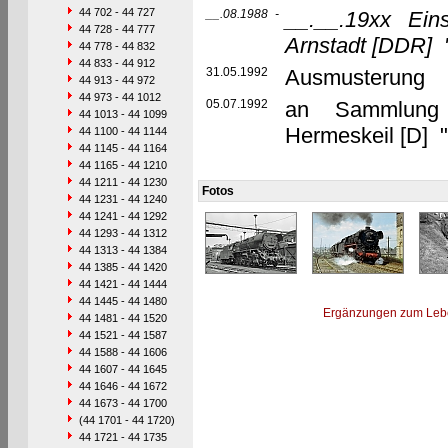
44 702 - 44 727
__.08.1988
-
__.__.19xx
Ein
44 728 - 44 777
Arnstadt
[DDR]
44 778 - 44 832
44 833 - 44 912
31.05.1992
Ausmusterung
44 913 - 44 972
44 973 - 44 1012
05.07.1992
an Sammlung 
44 1013 - 44 1099
Hermeskeil [D] 
44 1100 - 44 1144
44 1145 - 44 1164
44 1165 - 44 1210
44 1211 - 44 1230
Fotos
44 1231 - 44 1240
44 1241 - 44 1292
44 1293 - 44 1312
44 1313 - 44 1384
44 1385 - 44 1420
44 1421 - 44 1444
44 1445 - 44 1480
Ergänzungen zum Leb
44 1481 - 44 1520
44 1521 - 44 1587
44 1588 - 44 1606
44 1607 - 44 1645
44 1646 - 44 1672
44 1673 - 44 1700
(44 1701 - 44 1720)
44 1721 - 44 1735