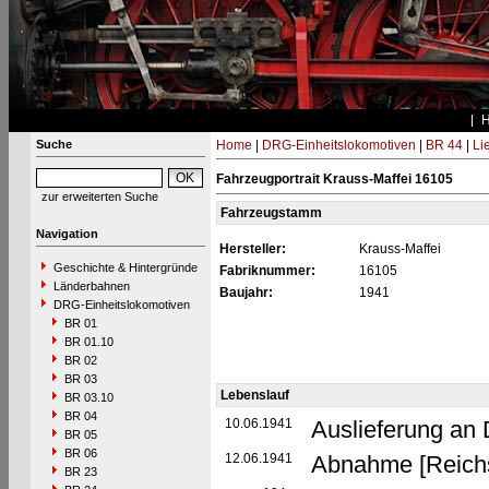
Suche
Home
|
DRG-Einheitslokomotiven
|
BR 44
|
Li
Fahrzeugportrait Krauss-Maffei 16105
zur erweiterten Suche
Fahrzeugstamm
Navigation
Hersteller:
Krauss-Maffei
Geschichte & Hintergründe
Fabriknummer:
16105
Länderbahnen
Baujahr:
1941
DRG-Einheitslokomotiven
BR 01
BR 01.10
BR 02
BR 03
Lebenslauf
BR 03.10
BR 04
10.06.1941
Auslieferung an
BR 05
BR 06
12.06.1941
Abnahme [Reich
BR 23