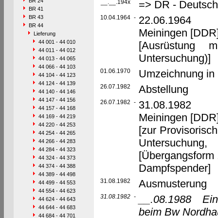
BR 24
__.__.194x
=> DR - Deutsch
BR 41
BR 43
10.04.1964
-
22.06.1964 U
BR 44
Meiningen [DD
Lieferung
44 001 - 44 010
[Ausrüstung 
44 011 - 44 012
Untersuchung)]
44 013 - 44 065
44 066 - 44 103
01.06.1970
Umzeichnung in 
44 104 - 44 123
44 124 - 44 139
26.07.1982
Abstellung
44 140 - 44 146
44 147 - 44 156
26.07.1982
-
31.08.1982 U
44 157 - 44 168
Meiningen [DD
44 169 - 44 219
44 220 - 44 253
[zur Provisoris
44 254 - 44 265
Untersuchung, 
44 266 - 44 283
44 284 - 44 323
[Übergangsform z
44 324 - 44 373
Dampfspender]
44 374 - 44 388
44 389 - 44 498
31.08.1982
Ausmusterung
44 499 - 44 553
44 554 - 44 623
31.08.1982
-
__.08.1988
Ein
44 624 - 44 643
44 644 - 44 683
beim Bw Nordha
44 684 - 44 701