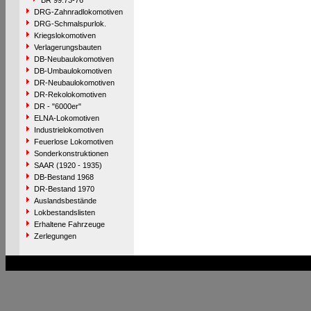
BR 99.73-76
DRG-Zahnradlokomotiven
DRG-Schmalspurlok.
Kriegslokomotiven
Verlagerungsbauten
DB-Neubaulokomotiven
DB-Umbaulokomotiven
DR-Neubaulokomotiven
DR-Rekolokomotiven
DR - "6000er"
ELNA-Lokomotiven
Industrielokomotiven
Feuerlose Lokomotiven
Sonderkonstruktionen
SAAR (1920 - 1935)
DB-Bestand 1968
DR-Bestand 1970
Auslandsbestände
Lokbestandslisten
Erhaltene Fahrzeuge
Zerlegungen