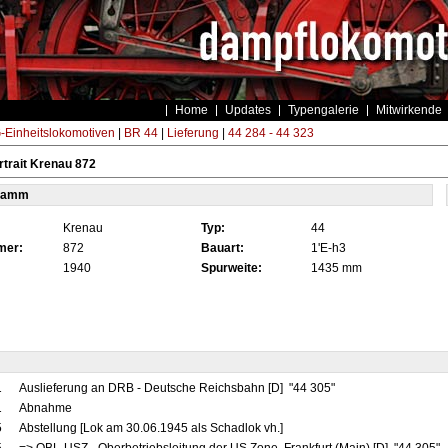
Home
Updates
Typengalerie
Mitwirkende
Einheitslokomotiven
|
BR 44
|
Lieferung
|
44 284 - 44 323
trait Krenau 872
tamm
Krenau
Typ:
44
mer:
872
Bauart:
1'E-h3
1940
Spurweite:
1435 mm
1
Auslieferung an DRB - Deutsche Reichsbahn [D] "44 305"
1
Abnahme
5
Abstellung [Lok am 30.06.1945 als Schadlok vh.]