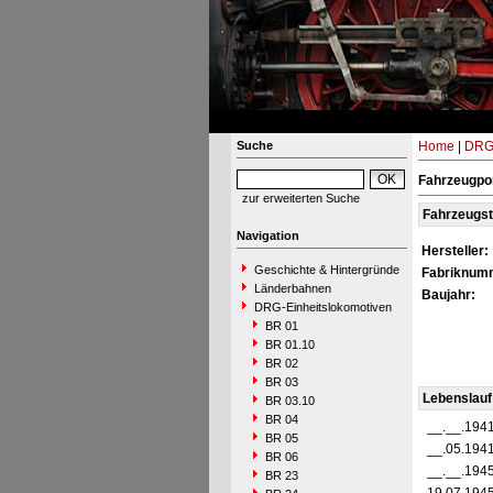
Suche
Home
|
DRG-
Fahrzeugpor
zur erweiterten Suche
Fahrzeugs
Navigation
Hersteller:
Geschichte & Hintergründe
Fabriknum
Länderbahnen
Baujahr:
DRG-Einheitslokomotiven
BR 01
BR 01.10
BR 02
BR 03
Lebenslauf
BR 03.10
BR 04
__.__.194
BR 05
__.05.194
BR 06
__.__.194
BR 23