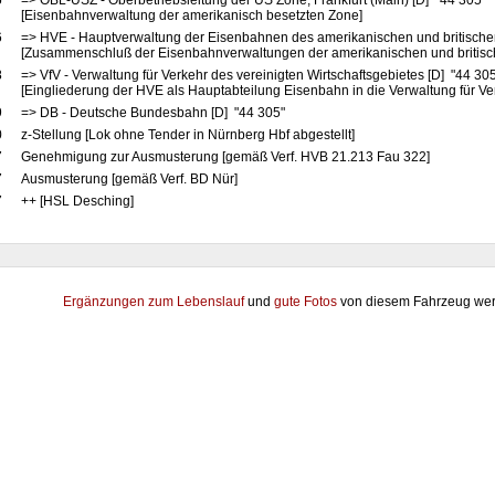
5
=> OBL-USZ - Oberbetriebsleitung der US Zone, Frankfurt (Main) [D] "44 305"
[Eisenbahnverwaltung der amerikanisch besetzten Zone]
6
=> HVE - Hauptverwaltung der Eisenbahnen des amerikanischen und britische
[Zusammenschluß der Eisenbahnverwaltungen der amerikanischen und britis
8
=> VfV - Verwaltung für Verkehr des vereinigten Wirtschaftsgebietes [D] "44 30
[Eingliederung der HVE als Hauptabteilung Eisenbahn in die Verwaltung für Ve
9
=> DB - Deutsche Bundesbahn [D] "44 305"
0
z-Stellung [Lok ohne Tender in Nürnberg Hbf abgestellt]
7
Genehmigung zur Ausmusterung [gemäß Verf. HVB 21.213 Fau 322]
7
Ausmusterung [gemäß Verf. BD Nür]
7
++ [HSL Desching]
Ergänzungen zum Lebenslauf
und
gute Fotos
von diesem Fahrzeug wer