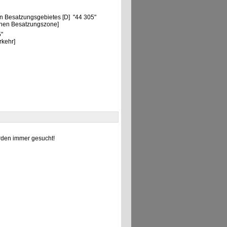
n Besatzungsgebietes [D] "44 305"
chen Besatzungszone]
5"
rkehr]
den immer gesucht!