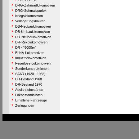
BR 99.73-76
DRG-Zahnradlokomotiven
DRG-Schmalspurlok.
Kriegslokomotiven
Verlagerungsbauten
DB-Neubaulokomotiven
DB-Umbaulokomotiven
DR-Neubaulokomotiven
DR-Rekolokomotiven
DR - "6000er"
ELNA-Lokomotiven
Industrielokomotiven
Feuerlose Lokomotiven
Sonderkonstruktionen
SAAR (1920 - 1935)
DB-Bestand 1968
DR-Bestand 1970
Auslandsbestände
Lokbestandslisten
Erhaltene Fahrzeuge
Zerlegungen