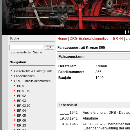
Suche
Home
|
DRG-Einheitslokomotiven
|
BR 44
|
Li
Fahrzeugportrait Krenau 865
zur erweiterten Suche
Fahrzeugstamm
Navigation
Hersteller:
Krenau
Geschichte & Hintergründe
Fabriknummer:
865
Länderbahnen
Baujahr:
1940
DRG-Einheitslokomotiven
BR 01
BR 01.10
BR 02
BR 03
Lebenslauf
BR 03.10
BR 04
__.__.1941
Auslieferung an DRB - Deuts
BR 05
19.03.1941
Abnahme
BR 06
19.07.1945
=> OBL-USZ - Oberbetriebslei
BR 23
[Eisenbahnverwaltung der ame