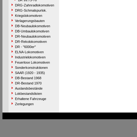
BR 99.73-76
DRG-Zahnradlokomotiven
DRG-Schmalspurlok.
Kriegslokomotiven
Verlagerungsbauten
DB-Neubaulokomotiven
DB-Umbaulokomotiven
DR-Neubaulokomotiven
DR-Rekolokomotiven
DR - "6000er"
ELNA-Lokomotiven
Industrielokomotiven
Feuerlose Lokomotiven
Sonderkonstruktionen
SAAR (1920 - 1935)
DB-Bestand 1968
DR-Bestand 1970
Auslandsbestände
Lokbestandslisten
Erhaltene Fahrzeuge
Zerlegungen