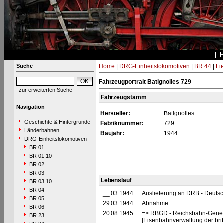
Suche
Home
|
DRG-Einheitslokomotiven
|
BR 44
|
Li
Fahrzeugportrait Batignolles 729
zur erweiterten Suche
Fahrzeugstamm
Navigation
Hersteller:
Batignolles
Geschichte & Hintergründe
Fabriknummer:
729
Länderbahnen
Baujahr:
1944
DRG-Einheitslokomotiven
BR 01
BR 01.10
BR 02
BR 03
Lebenslauf
BR 03.10
BR 04
__.03.1944
Auslieferung an DRB - Deuts
BR 05
29.03.1944
Abnahme
BR 06
20.08.1945
=> RBGD - Reichsbahn-General
BR 23
[Eisenbahnverwaltung der brit