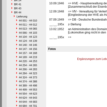
BR 24
10.09.1946
=> HVE - Hauptverwaltung de
BR 41
[Zusammenschluß der Eisenba
BR 43
12.09.1948
=> VfV - Verwaltung für Verke
BR 44
[Eingliederung der HVE als Ha
Lieferung
07.09.1949
=> DB - Deutsche Bundesbah
44 001 - 44 010
__.__.195x
z-Stellung
44 011 - 44 012
44 013 - 44 065
13.02.1952
an Administration des Domaine
[Lokomotive ging nicht in de
44 066 - 44 103
44 104 - 44 123
__.__.195x
++
44 124 - 44 139
44 140 - 44 146
Fotos
44 147 - 44 156
44 157 - 44 168
44 169 - 44 219
Ergänzungen zum Leb
44 220 - 44 253
44 254 - 44 265
44 266 - 44 283
44 284 - 44 323
44 324 - 44 373
44 374 - 44 388
44 389 - 44 498
44 499 - 44 553
44 554 - 44 623
44 624 - 44 643
44 644 - 44 683
44 684 - 44 701