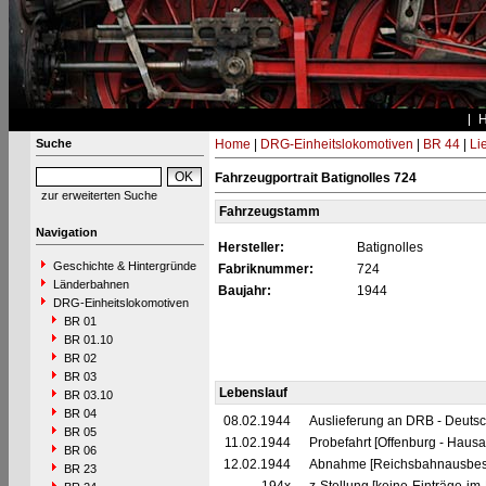
Suche
Home
|
DRG-Einheitslokomotiven
|
BR 44
|
Li
Fahrzeugportrait Batignolles 724
zur erweiterten Suche
Fahrzeugstamm
Navigation
Hersteller:
Batignolles
Geschichte & Hintergründe
Fabriknummer:
724
Länderbahnen
Baujahr:
1944
DRG-Einheitslokomotiven
BR 01
BR 01.10
BR 02
BR 03
Lebenslauf
BR 03.10
BR 04
08.02.1944
Auslieferung an DRB - Deuts
BR 05
11.02.1944
Probefahrt [Offenburg - Hausa
BR 06
12.02.1944
Abnahme [Reichsbahnausbess
BR 23