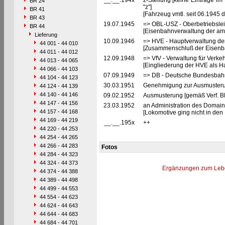
__.__.194x
z-Stellung [keine Einträge i
BR 24
"z"]
BR 41
[Fahrzeug vmtl. seit 06.1945 d
BR 43
19.07.1945
=> OBL-USZ - Oberbetriebslei
BR 44
[Eisenbahnverwaltung der ame
Lieferung
10.09.1946
=> HVE - Hauptverwaltung de
44 001 - 44 010
[Zusammenschluß der Eisenba
44 011 - 44 012
12.09.1948
=> VfV - Verwaltung für Verke
44 013 - 44 065
[Eingliederung der HVE als Ha
44 066 - 44 103
07.09.1949
=> DB - Deutsche Bundesbah
44 104 - 44 123
30.03.1951
Genehmigung zur Ausmusterun
44 124 - 44 139
44 140 - 44 146
09.02.1952
Ausmusterung [gemäß Verf. BD
44 147 - 44 156
23.03.1952
an Administration des Domaine
44 157 - 44 168
[Lokomotive ging nicht in de
44 169 - 44 219
__.__.195x
++
44 220 - 44 253
44 254 - 44 265
44 266 - 44 283
Fotos
44 284 - 44 323
44 324 - 44 373
Ergänzungen zum Leb
44 374 - 44 388
44 389 - 44 498
44 499 - 44 553
44 554 - 44 623
44 624 - 44 643
44 644 - 44 683
44 684 - 44 701