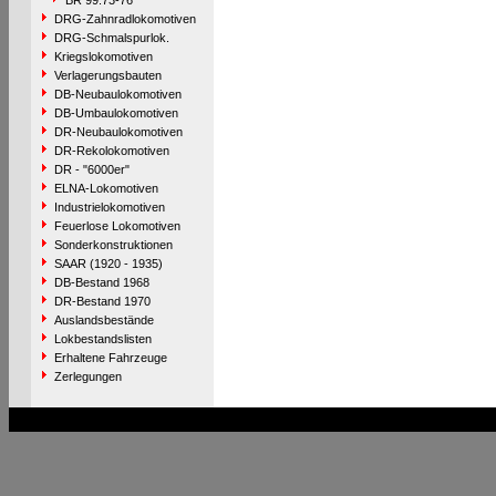
BR 99.73-76
DRG-Zahnradlokomotiven
DRG-Schmalspurlok.
Kriegslokomotiven
Verlagerungsbauten
DB-Neubaulokomotiven
DB-Umbaulokomotiven
DR-Neubaulokomotiven
DR-Rekolokomotiven
DR - "6000er"
ELNA-Lokomotiven
Industrielokomotiven
Feuerlose Lokomotiven
Sonderkonstruktionen
SAAR (1920 - 1935)
DB-Bestand 1968
DR-Bestand 1970
Auslandsbestände
Lokbestandslisten
Erhaltene Fahrzeuge
Zerlegungen