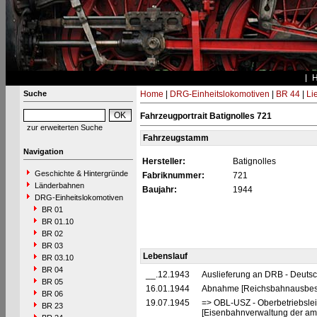
Suche
Home
|
DRG-Einheitslokomotiven
|
BR 44
|
Li
Fahrzeugportrait Batignolles 721
zur erweiterten Suche
Fahrzeugstamm
Navigation
Hersteller:
Batignolles
Geschichte & Hintergründe
Fabriknummer:
721
Länderbahnen
Baujahr:
1944
DRG-Einheitslokomotiven
BR 01
BR 01.10
BR 02
BR 03
Lebenslauf
BR 03.10
BR 04
__.12.1943
Auslieferung an DRB - Deuts
BR 05
16.01.1944
Abnahme [Reichsbahnausbes
BR 06
19.07.1945
=> OBL-USZ - Oberbetriebslei
BR 23
[Eisenbahnverwaltung der ame