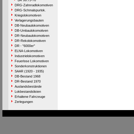
BR 99.73-76
DRG-Zahnradlokomotiven
DRG-Schmalspurlok.
Kriegslokomotiven
Verlagerungsbauten
DB-Neubaulokomotiven
DB-Umbaulokomotiven
DR-Neubaulokomotiven
DR-Rekolokomotiven
DR - "6000er"
ELNA-Lokomotiven
Industrielokomotiven
Feuerlose Lokomotiven
Sonderkonstruktionen
SAAR (1920 - 1935)
DB-Bestand 1968
DR-Bestand 1970
Auslandsbestände
Lokbestandslisten
Erhaltene Fahrzeuge
Zerlegungen