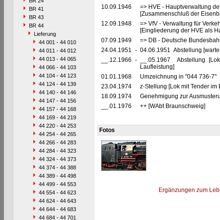
BR 24
10.09.1946
=> HVE - Hauptverwaltung de
BR 41
[Zusammenschluß der Eisenba
BR 43
12.09.1948
=> VfV - Verwaltung für Verke
BR 44
[Eingliederung der HVE als Ha
Lieferung
07.09.1949
=> DB - Deutsche Bundesbah
44 001 - 44 010
24.04.1951
-
04.06.1951 Abstellung [warte
44 011 - 44 012
44 013 - 44 065
__.12.1966
-
__.05.1967 Abstellung [Lok 
Laufleistung]
44 066 - 44 103
44 104 - 44 123
01.01.1968
Umzeichnung in "044 736-7"
44 124 - 44 139
23.04.1974
z-Stellung [Lok mit Tender im
44 140 - 44 146
18.09.1974
Genehmigung zur Ausmusteru
44 147 - 44 156
__.01.1976
++ [WAbt Braunschweig]
44 157 - 44 168
44 169 - 44 219
44 220 - 44 253
Fotos
44 254 - 44 265
44 266 - 44 283
44 284 - 44 323
44 324 - 44 373
44 374 - 44 388
44 389 - 44 498
44 499 - 44 553
Ergänzungen zum Leb
44 554 - 44 623
44 624 - 44 643
44 644 - 44 683
44 684 - 44 701