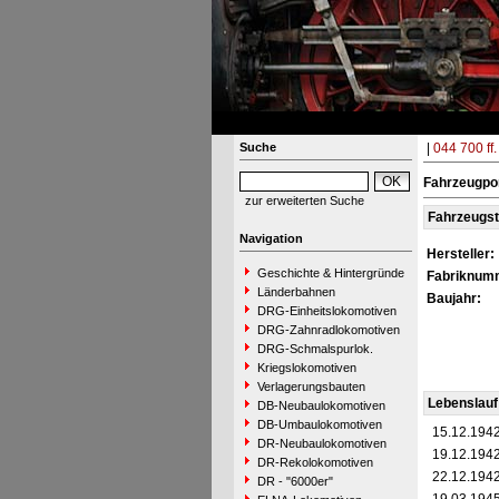
Suche
|
044 700 ff.
Fahrzeugpo
zur erweiterten Suche
Fahrzeugs
Navigation
Hersteller:
Geschichte & Hintergründe
Fabriknum
Länderbahnen
Baujahr:
DRG-Einheitslokomotiven
DRG-Zahnradlokomotiven
DRG-Schmalspurlok.
Kriegslokomotiven
Verlagerungsbauten
Lebenslauf
DB-Neubaulokomotiven
DB-Umbaulokomotiven
15.12.194
DR-Neubaulokomotiven
19.12.194
DR-Rekolokomotiven
22.12.194
DR - "6000er"