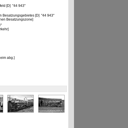
eld [D] "44 943"
n Besatzungsgebietes [D] "44 943"
chen Besatzungszone]
3"
rkehr]
heim abg.]