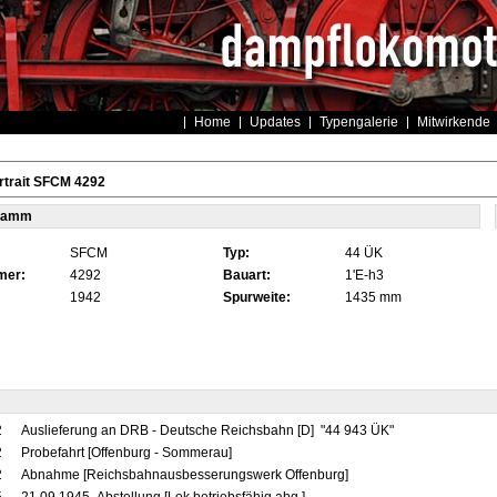
Home
Updates
Typengalerie
Mitwirkende
rtrait SFCM 4292
tamm
SFCM
Typ:
44 ÜK
mer:
4292
Bauart:
1'E-h3
1942
Spurweite:
1435 mm
2
Auslieferung an DRB - Deutsche Reichsbahn [D] "44 943 ÜK"
2
Probefahrt [Offenburg - Sommerau]
2
Abnahme [Reichsbahnausbesserungswerk Offenburg]