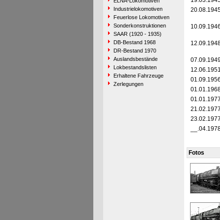
19.03.194
ELNA-Lokomotiven
Industrielokomotiven
20.08.194
Feuerlose Lokomotiven
Sonderkonstruktionen
10.09.194
SAAR (1920 - 1935)
DB-Bestand 1968
12.09.194
DR-Bestand 1970
Auslandsbestände
07.09.194
Lokbestandslisten
12.06.195
Erhaltene Fahrzeuge
01.09.195
Zerlegungen
01.01.196
01.01.197
21.02.197
23.02.197
__.04.197
Fotos