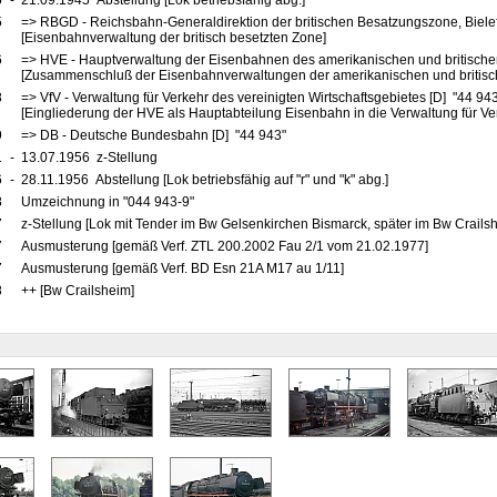
5
-
21.09.1945 Abstellung [Lok betriebsfähig abg.]
5
=> RBGD - Reichsbahn-Generaldirektion der britischen Besatzungszone, Bielef
[Eisenbahnverwaltung der britisch besetzten Zone]
6
=> HVE - Hauptverwaltung der Eisenbahnen des amerikanischen und britische
[Zusammenschluß der Eisenbahnverwaltungen der amerikanischen und britis
8
=> VfV - Verwaltung für Verkehr des vereinigten Wirtschaftsgebietes [D] "44 94
[Eingliederung der HVE als Hauptabteilung Eisenbahn in die Verwaltung für Ve
9
=> DB - Deutsche Bundesbahn [D] "44 943"
1
-
13.07.1956 z-Stellung
6
-
28.11.1956 Abstellung [Lok betriebsfähig auf "r" und "k" abg.]
8
Umzeichnung in "044 943-9"
7
z-Stellung [Lok mit Tender im Bw Gelsenkirchen Bismarck, später im Bw Crails
7
Ausmusterung [gemäß Verf. ZTL 200.2002 Fau 2/1 vom 21.02.1977]
7
Ausmusterung [gemäß Verf. BD Esn 21A M17 au 1/11]
8
++ [Bw Crailsheim]