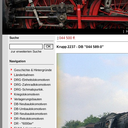
Suche
|
044 500 ff.
Krupp 2237 - DB "044 589-0"
zur erweiterten Suche
Navigation
Geschichte & Hintergründe
Länderbahnen
DRG-Einheitslokomotiven
DRG-Zahnradlokomotiven
DRG-Schmalspurlok.
Kriegslokomotiven
Verlagerungsbauten
DB-Neubaulokomotiven
DB-Umbaulokomotiven
DR-Neubaulokomotiven
DR-Rekolokomotiven
DR - "6000er"