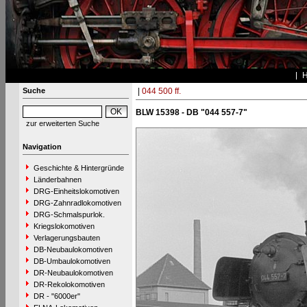
Suche
|
044 500 ff.
BLW 15398 - DB "044 557-7"
zur erweiterten Suche
Navigation
Geschichte & Hintergründe
Länderbahnen
DRG-Einheitslokomotiven
DRG-Zahnradlokomotiven
DRG-Schmalspurlok.
Kriegslokomotiven
Verlagerungsbauten
DB-Neubaulokomotiven
DB-Umbaulokomotiven
DR-Neubaulokomotiven
DR-Rekolokomotiven
DR - "6000er"