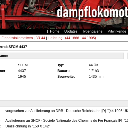
Home
Updates
Typengalerie
Mitwirkende
Einheitslokomotiven
|
BR 44
|
Lieferung
|
(44 1866 - 44 1905)
rtrait SFCM 4437
tamm
SFCM
Typ:
44 ÜK
mer:
4437
Bauart:
1'E-h3
1945
Spurweite:
1435 mm
vorgesehen zur Auslieferung an DRB - Deutsche Reichsbahn [D] "(44 1905 ÜK
5
Auslieferung an SNCF - Société Nationale des Chemins de Fer Français [F] "
x
Umzeichnung in "150 X 142"