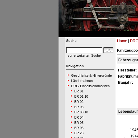
Suche
Home
|
DRG-
Fahrzeugpo
zur erweiterten Suche
Fahrzeugs
Navigation
Hersteller:
Geschichte & Hintergründe
Fabriknum
Länderbahnen
Baujahr:
DRG-Einheitslokomotiven
BR 01
BR 01.10
BR 02
BR 03
Lebenslauf
BR 03.10
BR 04
BR 05
BR 06
__.__.194
BR 23
__.__.194