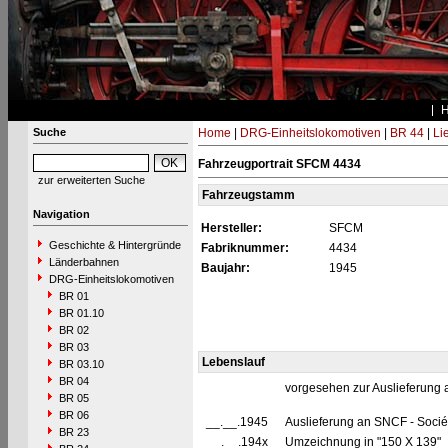
Suche
Home
|
DRG-Einheitslokomotiven
|
BR 44
|
Li
Fahrzeugportrait SFCM 4434
zur erweiterten Suche
Fahrzeugstamm
Navigation
Hersteller:
SFCM
Geschichte & Hintergründe
Fabriknummer:
4434
Länderbahnen
Baujahr:
1945
DRG-Einheitslokomotiven
BR 01
BR 01.10
BR 02
BR 03
Lebenslauf
BR 03.10
BR 04
vorgesehen zur Auslieferung
BR 05
BR 06
__.__.1945
Auslieferung an SNCF - Socié
BR 23
__.__.194x
Umzeichnung in "150 X 139"