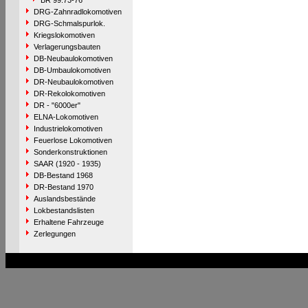
BR 99.73-76
DRG-Zahnradlokomotiven
DRG-Schmalspurlok.
Kriegslokomotiven
Verlagerungsbauten
DB-Neubaulokomotiven
DB-Umbaulokomotiven
DR-Neubaulokomotiven
DR-Rekolokomotiven
DR - "6000er"
ELNA-Lokomotiven
Industrielokomotiven
Feuerlose Lokomotiven
Sonderkonstruktionen
SAAR (1920 - 1935)
DB-Bestand 1968
DR-Bestand 1970
Auslandsbestände
Lokbestandslisten
Erhaltene Fahrzeuge
Zerlegungen