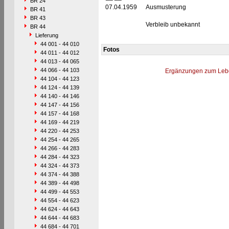
BR 24
07.04.1959
Ausmusterung
BR 41
BR 43
Verbleib unbekannt
BR 44
Lieferung
44 001 - 44 010
Fotos
44 011 - 44 012
44 013 - 44 065
44 066 - 44 103
Ergänzungen zum Leb
44 104 - 44 123
44 124 - 44 139
44 140 - 44 146
44 147 - 44 156
44 157 - 44 168
44 169 - 44 219
44 220 - 44 253
44 254 - 44 265
44 266 - 44 283
44 284 - 44 323
44 324 - 44 373
44 374 - 44 388
44 389 - 44 498
44 499 - 44 553
44 554 - 44 623
44 624 - 44 643
44 644 - 44 683
44 684 - 44 701