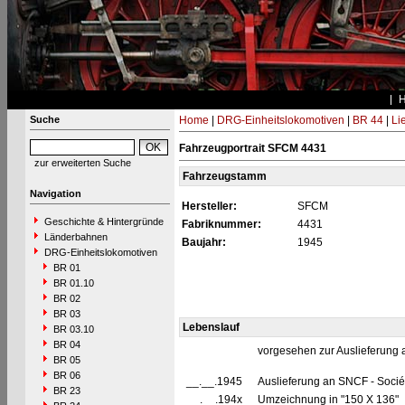
Suche
Home
|
DRG-Einheitslokomotiven
|
BR 44
|
Li
Fahrzeugportrait SFCM 4431
zur erweiterten Suche
Fahrzeugstamm
Navigation
Hersteller:
SFCM
Geschichte & Hintergründe
Fabriknummer:
4431
Länderbahnen
Baujahr:
1945
DRG-Einheitslokomotiven
BR 01
BR 01.10
BR 02
BR 03
Lebenslauf
BR 03.10
BR 04
vorgesehen zur Auslieferung
BR 05
BR 06
__.__.1945
Auslieferung an SNCF - Socié
BR 23
__.__.194x
Umzeichnung in "150 X 136"