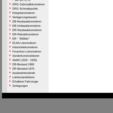
BR 99.73-76
DRG-Zahnradlokomotiven
DRG-Schmalspurlok.
Kriegslokomotiven
Verlagerungsbauten
DB-Neubaulokomotiven
DB-Umbaulokomotiven
DR-Neubaulokomotiven
DR-Rekolokomotiven
DR - "6000er"
ELNA-Lokomotiven
Industrielokomotiven
Feuerlose Lokomotiven
Sonderkonstruktionen
SAAR (1920 - 1935)
DB-Bestand 1968
DR-Bestand 1970
Auslandsbestände
Lokbestandslisten
Erhaltene Fahrzeuge
Zerlegungen