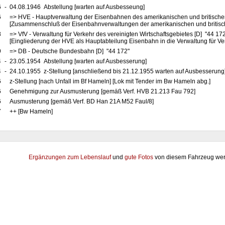
6
-
04.08.1946 Abstellung [warten auf Ausbesseung]
6
=> HVE - Hauptverwaltung der Eisenbahnen des amerikanischen und britische
[Zusammenschluß der Eisenbahnverwaltungen der amerikanischen und britis
8
=> VfV - Verwaltung für Verkehr des vereinigten Wirtschaftsgebietes [D] "44 17
[Eingliederung der HVE als Hauptabteilung Eisenbahn in die Verwaltung für Ve
9
=> DB - Deutsche Bundesbahn [D] "44 172"
4
-
23.05.1954 Abstellung [warten auf Ausbesserung]
4
-
24.10.1955 z-Stellung [anschließend bis 21.12.1955 warten auf Ausbesserung
6
z-Stellung [nach Unfall im Bf Hameln] [Lok mit Tender im Bw Hameln abg.]
6
Genehmigung zur Ausmusterung [gemäß Verf. HVB 21.213 Fau 792]
6
Ausmusterung [gemäß Verf. BD Han 21A M52 Faul/8]
7
++ [Bw Hameln]
Ergänzungen zum Lebenslauf
und
gute Fotos
von diesem Fahrzeug wer