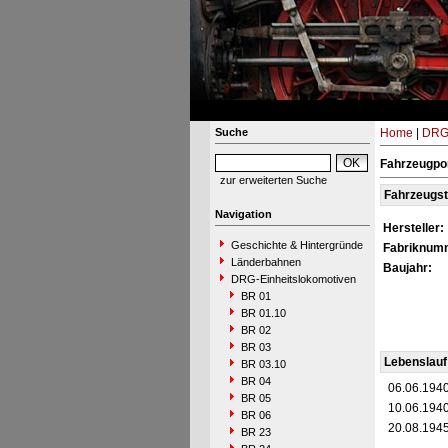
Suche
Home
|
DRG-
Fahrzeugpor
zur erweiterten Suche
Fahrzeugs
Navigation
Hersteller:
Geschichte & Hintergründe
Fabriknum
Länderbahnen
Baujahr:
DRG-Einheitslokomotiven
BR 01
BR 01.10
BR 02
BR 03
Lebenslauf
BR 03.10
BR 04
06.06.194
BR 05
10.06.194
BR 06
20.08.194
BR 23