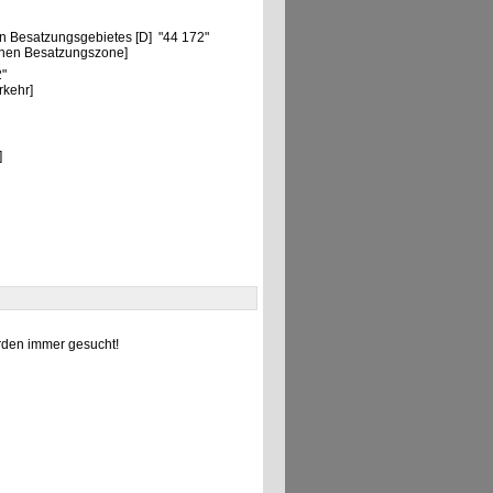
n Besatzungsgebietes [D] "44 172"
chen Besatzungszone]
2"
rkehr]
]
den immer gesucht!