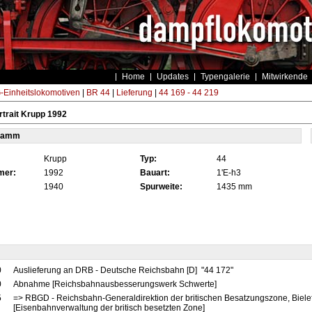
Home
Updates
Typengalerie
Mitwirkende
Einheitslokomotiven
|
BR 44
|
Lieferung
|
44 169 - 44 219
trait Krupp 1992
tamm
Krupp
Typ:
44
mer:
1992
Bauart:
1'E-h3
1940
Spurweite:
1435 mm
0
Auslieferung an DRB - Deutsche Reichsbahn [D] "44 172"
0
Abnahme [Reichsbahnausbesserungswerk Schwerte]
5
=> RBGD - Reichsbahn-Generaldirektion der britischen Besatzungszone, Bielef
[Eisenbahnverwaltung der britisch besetzten Zone]