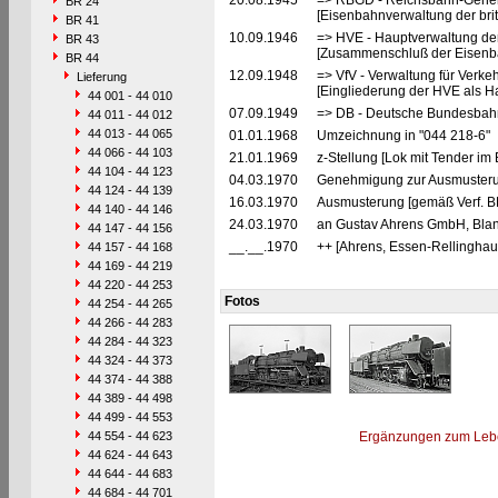
20.08.1945
=> RBGD - Reichsbahn-General
BR 24
[Eisenbahnverwaltung der brit
BR 41
10.09.1946
=> HVE - Hauptverwaltung de
BR 43
[Zusammenschluß der Eisenba
BR 44
12.09.1948
=> VfV - Verwaltung für Verke
Lieferung
[Eingliederung der HVE als Ha
44 001 - 44 010
07.09.1949
=> DB - Deutsche Bundesbahn
44 011 - 44 012
44 013 - 44 065
01.01.1968
Umzeichnung in "044 218-6"
44 066 - 44 103
21.01.1969
z-Stellung [Lok mit Tender i
44 104 - 44 123
04.03.1970
Genehmigung zur Ausmusteru
44 124 - 44 139
16.03.1970
Ausmusterung [gemäß Verf. B
44 140 - 44 146
24.03.1970
an Gustav Ahrens GmbH, Blank
44 147 - 44 156
__.__.1970
++ [Ahrens, Essen-Rellinghau
44 157 - 44 168
44 169 - 44 219
44 220 - 44 253
Fotos
44 254 - 44 265
44 266 - 44 283
44 284 - 44 323
44 324 - 44 373
44 374 - 44 388
44 389 - 44 498
44 499 - 44 553
44 554 - 44 623
Ergänzungen zum Leb
44 624 - 44 643
44 644 - 44 683
44 684 - 44 701