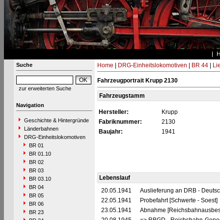
Suche
Home
|
DRG-Einheitslokomotiven
|
BR 44
|
Li
Fahrzeugportrait Krupp 2130
zur erweiterten Suche
Fahrzeugstamm
Navigation
Hersteller:
Krupp
Geschichte & Hintergründe
Fabriknummer:
2130
Länderbahnen
Baujahr:
1941
DRG-Einheitslokomotiven
BR 01
BR 01.10
BR 02
BR 03
Lebenslauf
BR 03.10
BR 04
20.05.1941
Auslieferung an DRB - Deuts
BR 05
22.05.1941
Probefahrt [Schwerte - Soest]
BR 06
23.05.1941
Abnahme [Reichsbahnausbes
BR 23