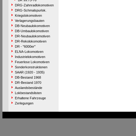
BR 99.73-76
DRG-Zahnradlokomotiven
DRG-Schmalspurlok.
Kriegslokomotiven
Verlagerungsbauten
DB-Neubaulokomotiven
DB-Umbaulokomotiven
DR-Neubaulokomotiven
DR-Rekolokomotiven
DR - "6000er"
ELNA-Lokomotiven
Industrielokomotiven
Feuerlose Lokomotiven
Sonderkonstruktionen
SAAR (1920 - 1935)
DB-Bestand 1968
DR-Bestand 1970
Auslandsbestände
Lokbestandslisten
Erhaltene Fahrzeuge
Zerlegungen