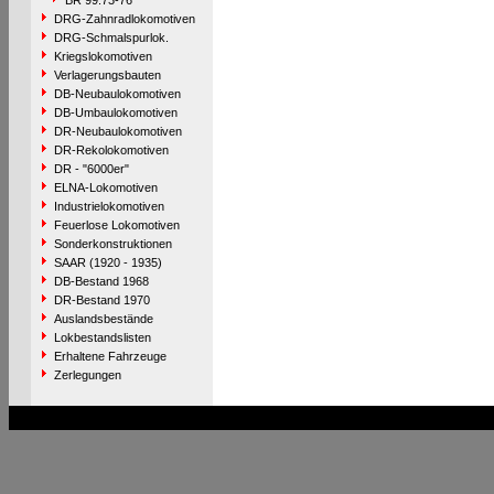
BR 99.73-76
DRG-Zahnradlokomotiven
DRG-Schmalspurlok.
Kriegslokomotiven
Verlagerungsbauten
DB-Neubaulokomotiven
DB-Umbaulokomotiven
DR-Neubaulokomotiven
DR-Rekolokomotiven
DR - "6000er"
ELNA-Lokomotiven
Industrielokomotiven
Feuerlose Lokomotiven
Sonderkonstruktionen
SAAR (1920 - 1935)
DB-Bestand 1968
DR-Bestand 1970
Auslandsbestände
Lokbestandslisten
Erhaltene Fahrzeuge
Zerlegungen