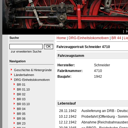
Suche
Home
|
DRG-Einheitslokomotiven
|
BR 44
|
Li
Fahrzeugportrait Schneider 4710
zur erweiterten Suche
Fahrzeugstamm
Navigation
Hersteller:
Schneider
Geschichte & Hintergründe
Fabriknummer:
4710
Länderbahnen
Baujahr:
1942
DRG-Einheitslokomotiven
BR 01
BR 01.10
BR 02
BR 03
Lebenslauf
BR 03.10
BR 04
28.11.1942
Auslieferung an DRB - Deuts
BR 05
10.12.1942
Probefahrt [Offenburg - Somm
BR 06
12.12.1942
Abnahme [Reichsbahnausbess
BR 23