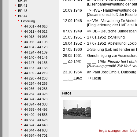
20.08.1945
=> RBGD - Reichsbahn-General
BR 24
[Eisenbahnverwaltung der brit
BR 41
10.09.1946
=> HVE - Hauptverwaltung de
BR 43
[Zusammenschluß der Eisenba
BR 44
12.09.1948
=> VfV - Verwaltung für Verke
Lieferung
[Eingliederung der HVE als Ha
44 001 - 44 010
07.09.1949
=> DB - Deutsche Bundesbahn
44 011 - 44 012
44 013 - 44 065
15.05.1951
-
27.01.1952 z-Stellung
44 066 - 44 103
19.04.1952
-
27.07.1952 Abstellung [Lok be
44 104 - 44 123
27.05.1960
z-Stellung [Lok mit Tender im
44 124 - 44 139
29.05.1961
Genehmigung zur Ausmusteru
44 140 - 44 146
__.09.1961
-
__.__.196x
Einsatz bei Lehr
44 147 - 44 156
[Zuteilung gemäß ZW-Verf. vo
44 157 - 44 168
23.10.1964
an Paul Jost GmbH, Duisburg 
44 169 - 44 219
__.__.196x
++ [Jost]
44 220 - 44 253
44 254 - 44 265
44 266 - 44 283
Fotos
44 284 - 44 323
44 324 - 44 373
44 374 - 44 388
44 389 - 44 498
44 499 - 44 553
44 554 - 44 623
44 624 - 44 643
44 644 - 44 683
Ergänzungen zum Leb
44 684 - 44 701