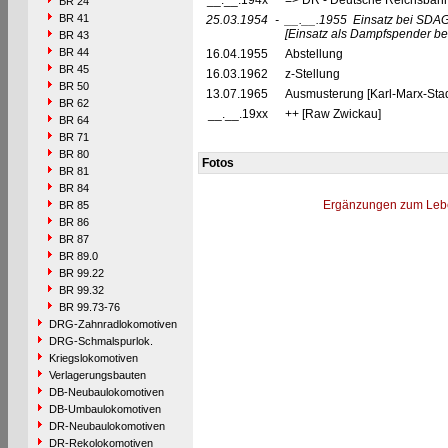
__.__.194x
=> DR - Deutsche Reichsbahn
BR 24
BR 41
25.03.1954
-
__.__.1955
Einsatz bei SDAG
[Einsatz als Dampfspender bei
BR 43
BR 44
16.04.1955
Abstellung
BR 45
16.03.1962
z-Stellung
BR 50
13.07.1965
Ausmusterung [Karl-Marx-Stadt
BR 62
__.__.19xx
++ [Raw Zwickau]
BR 64
BR 71
BR 80
Fotos
BR 81
BR 84
Ergänzungen zum Leb
BR 85
BR 86
BR 87
BR 89.0
BR 99.22
BR 99.32
BR 99.73-76
DRG-Zahnradlokomotiven
DRG-Schmalspurlok.
Kriegslokomotiven
Verlagerungsbauten
DB-Neubaulokomotiven
DB-Umbaulokomotiven
DR-Neubaulokomotiven
DR-Rekolokomotiven