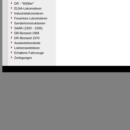
DR - "6000er"
ELNA-Lokomotiven
Industrielokomotiven
Feuerlose Lokomotiven
Sonderkonstruktionen
SAAR (1920 - 1935)
DB-Bestand 1968
DR-Bestand 1970
Auslandsbestände
Lokbestandslisten
Erhaltene Fahrzeuge
Zerlegungen