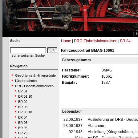
Suche
Home
|
DRG-Einheitslokomotiven
|
BR 84
Fahrzeugportrait BMAG 10661
zur erweiterten Suche
Fahrzeugstamm
Navigation
Hersteller:
BMAG
Geschichte & Hintergründe
Fabriknummer:
10661
Länderbahnen
Baujahr:
1937
DRG-Einheitslokomotiven
BR 01
BR 01.10
BR 02
BR 03
Lebenslauf
BR 03.10
BR 04
22.06.1937
Auslieferung an DRB - Deuts
BR 05
23.06.1937
Abnahme
BR 06
__.02.1945
Abstellung [Kriegsschäden; L
BR 23