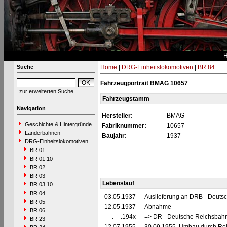
Suche
Home
|
DRG-Einheitslokomotiven
|
BR 84
Fahrzeugportrait BMAG 10657
zur erweiterten Suche
Fahrzeugstamm
Navigation
Hersteller:
BMAG
Geschichte & Hintergründe
Fabriknummer:
10657
Länderbahnen
Baujahr:
1937
DRG-Einheitslokomotiven
BR 01
BR 01.10
BR 02
BR 03
Lebenslauf
BR 03.10
BR 04
03.05.1937
Auslieferung an DRB - Deuts
BR 05
12.05.1937
Abnahme
BR 06
__.__.194x
=> DR - Deutsche Reichsbahn
BR 23