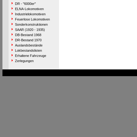
DR - "6000er"
ELNA-Lokomotiven
Industrielokomotiven
Feuerlose Lokomotiven
Sonderkonstruktionen
SAAR (1920 - 1935)
DB-Bestand 1968
DR-Bestand 1970
Auslandsbestände
Lokbestandslisten
Erhaltene Fahrzeuge
Zerlegungen