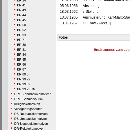
12.07.1955
-
30.09.1955 Umbau durch Rei
BR 24
BR 41
05.06.1956
Abstellung
BR 43
18.03.1962
z-Stellung
BR 44
13.07.1965
Ausmusterung [Karl-Marx-Stad
BR 45
13.01.1967
++ [Raw Zwickau]
BR 50
BR 62
BR 64
Fotos
BR 71
BR 80
Ergänzungen zum Leb
BR 81
BR 84
BR 85
BR 86
BR 87
BR 89.0
BR 99.22
BR 99.32
BR 99.73-76
DRG-Zahnradlokomotiven
DRG-Schmalspurlok.
Kriegslokomotiven
Verlagerungsbauten
DB-Neubaulokomotiven
DB-Umbaulokomotiven
DR-Neubaulokomotiven
DR-Rekolokomotiven