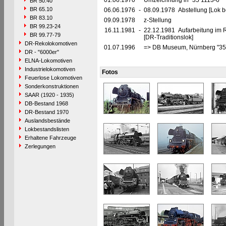
01.06.1970
Umzeichnung in "35 1113-6"
BR 50.40
BR 65.10
06.06.1976
-
08.09.1978 Abstellung [Lok be
BR 83.10
09.09.1978
z-Stellung
BR 99.23-24
16.11.1981
-
22.12.1981 Aufarbeitung im
BR 99.77-79
[DR-Traditionslok]
DR-Rekolokomotiven
01.07.1996
=> DB Museum, Nürnberg "35
DR - "6000er"
ELNA-Lokomotiven
Industrielokomotiven
Fotos
Feuerlose Lokomotiven
Sonderkonstruktionen
SAAR (1920 - 1935)
DB-Bestand 1968
DR-Bestand 1970
Auslandsbestände
Lokbestandslisten
Erhaltene Fahrzeuge
Zerlegungen