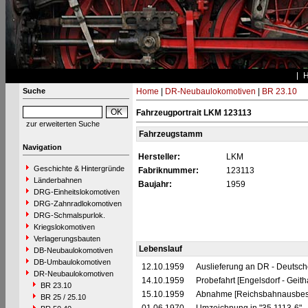
Suche
Home
|
DR-Neubaulokomotiven
|
BR 23.10
Fahrzeugportrait LKM 123113
zur erweiterten Suche
Fahrzeugstamm
Navigation
Hersteller:
LKM
Geschichte & Hintergründe
Fabriknummer:
123113
Länderbahnen
Baujahr:
1959
DRG-Einheitslokomotiven
DRG-Zahnradlokomotiven
DRG-Schmalspurlok.
Kriegslokomotiven
Verlagerungsbauten
Lebenslauf
DB-Neubaulokomotiven
DB-Umbaulokomotiven
12.10.1959
Auslieferung an DR - Deutsc
DR-Neubaulokomotiven
14.10.1959
Probefahrt [Engelsdorf - Geith
BR 23.10
15.10.1959
Abnahme [Reichsbahnausbess
BR 25 / 25.10