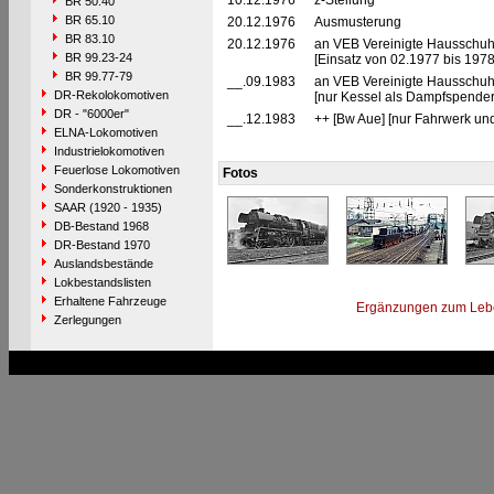
10.12.1976
z-Stellung
BR 50.40
BR 65.10
20.12.1976
Ausmusterung
BR 83.10
20.12.1976
an VEB Vereinigte Hausschuh
BR 99.23-24
[Einsatz von 02.1977 bis 1978
BR 99.77-79
__.09.1983
an VEB Vereinigte Hausschuhw
DR-Rekolokomotiven
[nur Kessel als Dampfspender
DR - "6000er"
__.12.1983
++ [Bw Aue] [nur Fahrwerk un
ELNA-Lokomotiven
Industrielokomotiven
Feuerlose Lokomotiven
Fotos
Sonderkonstruktionen
SAAR (1920 - 1935)
DB-Bestand 1968
DR-Bestand 1970
Auslandsbestände
Lokbestandslisten
Erhaltene Fahrzeuge
Ergänzungen zum Leb
Zerlegungen