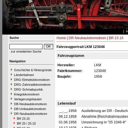
Suche
Home
|
DR-Neubaulokomotiven
|
BR 23.10
Fahrzeugportrait LKM 123046
zur erweiterten Suche
Fahrzeugstamm
Navigation
Hersteller:
LKM
Geschichte & Hintergründe
Fabriknummer:
123046
Länderbahnen
Baujahr:
1958
DRG-Einheitslokomotiven
DRG-Zahnradlokomotiven
DRG-Schmalspurlok.
Kriegslokomotiven
Verlagerungsbauten
Lebenslauf
DB-Neubaulokomotiven
DB-Umbaulokomotiven
__.__.1958
Auslieferung an DR - Deutsc
DR-Neubaulokomotiven
06.12.1958
Abnahme [Reichsbahnausbess
BR 23.10
01.06.1958
Umzeichnung in "35 1046-8"
BR 25 / 25.10