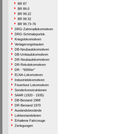
BR 87
BR 89.0
BR 99.22
BR 99.32
BR 99.73-76
DRG-Zahnradlokomotiven
DRG-Schmalspurlok.
Kriegslokomotiven
Verlagerungsbauten
DB-Neubaulokomotiven
DB-Umbaulokomotiven
DR-Neubaulokomotiven
DR-Rekolokomotiven
DR - "6000er"
ELNA-Lokomotiven
Industrielokomotiven
Feuerlose Lokomotiven
Sonderkonstruktionen
SAAR (1920 - 1935)
DB-Bestand 1968
DR-Bestand 1970
Auslandsbestände
Lokbestandslisten
Erhaltene Fahrzeuge
Zerlegungen