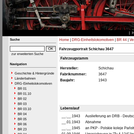
Suche
Home
|
DRG-Einheitslokomotiven
|
BR 44
|
Ve
Fahrzeugportrait Schichau 3647
zur erweiterten Suche
Fahrzeugstamm
Navigation
Hersteller:
Schichau
Geschichte & Hintergründe
Fabriknummer:
3647
Länderbahnen
Baujahr:
1943
DRG-Einheitslokomotiven
BR 01
BR 01.10
BR 02
BR 03
Lebenslauf
BR 03.10
BR 04
__.__.1943
Auslieferung an DRB - Deuts
BR 05
__.01.1943
Abnahme
BR 06
__.__.1945
an PKP - Polskie koleje Pańs
BR 23