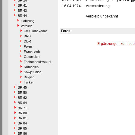
01.09.1946
Umzeichnung in "Ty 4-124" [g
BR 24
BR 41
16.04.1974
Ausmusterung
BR 43
BR 44
Verbleib unbekannt
Lieferung
Verbleib
Fotos
KV / Unbekannt
BRD
DDR
Ergänzungen zum Leb
Polen
Frankreich
Österreich
Tschechoslowakei
Rumänien
Sowjetunion
Belgien
Türkei
BR 45
BR 50
BR 62
BR 64
BR 71
BR 80
BR 81
BR 84
BR 85
BR 86