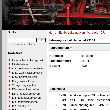
Suche
Home
|
ELNA-Lokomotiven
|
Verbleib
|
DR
Fahrzeugportrait Henschel 23101
zur erweiterten Suche
Fahrzeugstamm
Navigation
Hersteller:
Henschel
Geschichte & Hintergründe
Fabriknummer:
23101
Länderbahnen
Baujahr:
1936
DRG-Einheitslokomotiven
DRG-Zahnradlokomotiven
DRG-Schmalspurlok.
Kriegslokomotiven
Verlagerungsbauten
Lebenslauf
DB-Neubaulokomotiven
DB-Umbaulokomotiven
__.__.1936
Auslieferung an NLE - Niederl
DR-Neubaulokomotiven
__.__.1949
an DR - Deutsche Reichsbahn
DR-Rekolokomotiven
01.06.1970
Umzeichnung in "91 6492-2"
DR - "6000er"