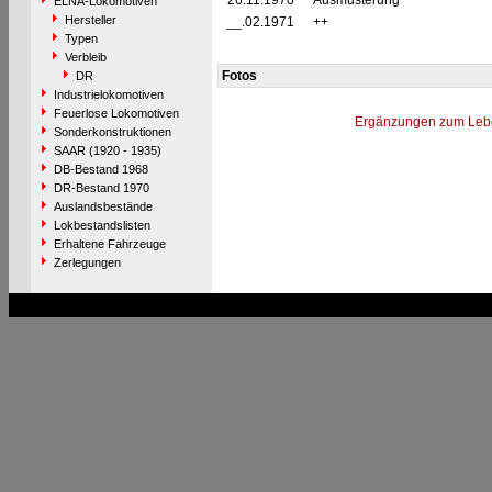
26.11.1970
Ausmusterung
ELNA-Lokomotiven
Hersteller
__.02.1971
++
Typen
Verbleib
Fotos
DR
Industrielokomotiven
Feuerlose Lokomotiven
Ergänzungen zum Leb
Sonderkonstruktionen
SAAR (1920 - 1935)
DB-Bestand 1968
DR-Bestand 1970
Auslandsbestände
Lokbestandslisten
Erhaltene Fahrzeuge
Zerlegungen