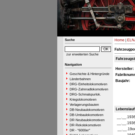
Suche
Home
|
ELNA
Fahrzeugpor
zur erweiterten Suche
Fahrzeugs
Navigation
Hersteller:
Geschichte & Hintergründe
Fabriknum
Länderbahnen
Baujahr:
DRG-Einheitslokomotiven
DRG-Zahnradlokomotiven
DRG-Schmalspurlok.
Kriegslokomotiven
Verlagerungsbauten
Lebenslauf
DB-Neubaulokomotiven
DB-Umbaulokomotiven
__.__.193
DR-Neubaulokomotiven
__.__.193
DR-Rekolokomotiven
__.__.19x
DR - "6000er"