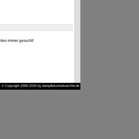
den immer gesucht!
© Copyright 2006-2026 by dampflokomotivarchiv.de