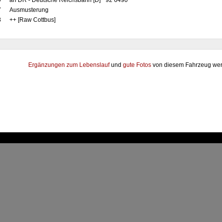
9
an DR - Deutsche Reichsbahn [D] "92 6490"
7
Ausmusterung
8
++ [Raw Cottbus]
Ergänzungen zum Lebenslauf
und
gute Fotos
von diesem Fahrzeug wer