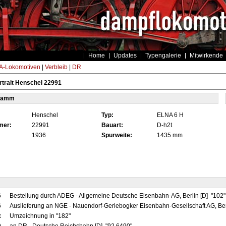
Home
Updates
Typengalerie
Mitwirkende
-Lokomotiven
|
Verbleib
|
DR
trait Henschel 22991
tamm
Henschel
Typ:
ELNA 6 H
mer:
22991
Bauart:
D-h2t
1936
Spurweite:
1435 mm
6
Bestellung durch ADEG - Allgemeine Deutsche Eisenbahn-AG, Berlin [D] "102
6
Auslieferung an NGE - Nauendorf-Gerlebogker Eisenbahn-Gesellschaft AG, Ber
x
Umzeichnung in "182"