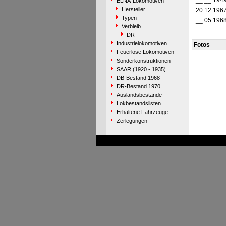
__.__.194
ELNA-Lokomotiven
Hersteller
20.12.196
Typen
__.05.196
Verbleib
DR
Industrielokomotiven
Fotos
Feuerlose Lokomotiven
Sonderkonstruktionen
SAAR (1920 - 1935)
DB-Bestand 1968
DR-Bestand 1970
Auslandsbestände
Lokbestandslisten
Erhaltene Fahrzeuge
Zerlegungen