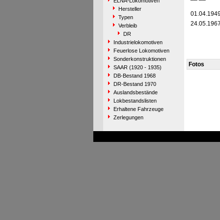
ELNA-Lokomotiven
Hersteller
01.04.194
Typen
24.05.196
Verbleib
DR
Industrielokomotiven
Feuerlose Lokomotiven
Sonderkonstruktionen
Fotos
SAAR (1920 - 1935)
DB-Bestand 1968
DR-Bestand 1970
Auslandsbestände
Lokbestandslisten
Erhaltene Fahrzeuge
Zerlegungen