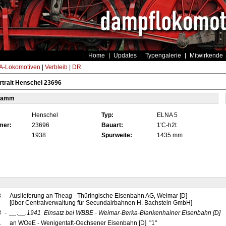
Home
Updates
Typengalerie
Mitwirkende
-Lokomotiven
|
Verbleib
|
DR
trait Henschel 23696
tamm
Henschel
Typ:
ELNA 5
mer:
23696
Bauart:
1'C-h2t
1938
Spurweite:
1435 mm
8
Auslieferung an Theag - Thüringische Eisenbahn AG, Weimar [D]
[über Centralverwaltung für Secundairbahnen H. Bachstein GmbH]
8
-
__.__.1941
Einsatz bei WBBE - Weimar-Berka-Blankenhainer Eisenbahn
[D]
1
an WOeE - Wenigentaft-Oechsener Eisenbahn [D] "1"