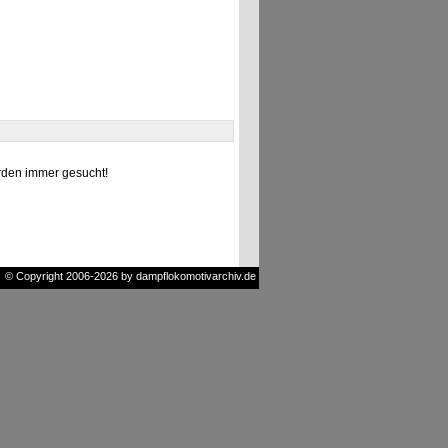
den immer gesucht!
© Copyright 2006-2026 by dampflokomotivarchiv.de