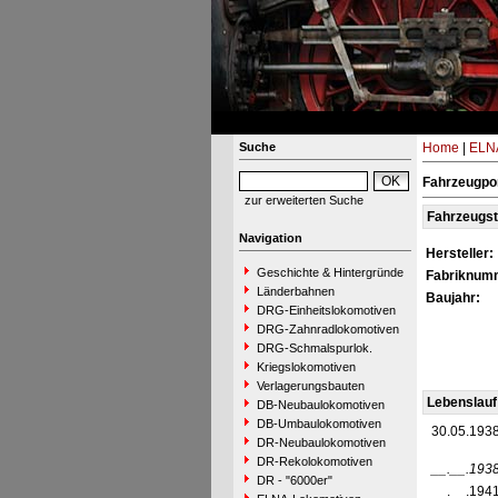
Suche
Home
|
ELNA
Fahrzeugpor
zur erweiterten Suche
Fahrzeugs
Navigation
Hersteller:
Geschichte & Hintergründe
Fabriknum
Länderbahnen
Baujahr:
DRG-Einheitslokomotiven
DRG-Zahnradlokomotiven
DRG-Schmalspurlok.
Kriegslokomotiven
Verlagerungsbauten
Lebenslauf
DB-Neubaulokomotiven
DB-Umbaulokomotiven
30.05.193
DR-Neubaulokomotiven
DR-Rekolokomotiven
__.__.193
DR - "6000er"
__.__.194