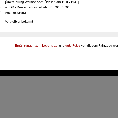
[Überführung Weimar nach Öchsen am 15.06.1941]
9
an DR - Deutsche Reichsbahn [D] "91 6579"
7
Ausmusterung
Verbleib unbekannt
Ergänzungen zum Lebenslauf
und
gute Fotos
von diesem Fahrzeug wer