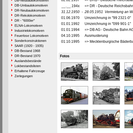
02.02.1937
=> DRB - Deutsche Reichsbah
DB-Neubaulokomotiven
DB-Umbaulokomotiven
__.__.194x
=> DR - Deutsche Reichsbahn
DR-Neubaulokomotiven
31.12.1950
-
28.05.1951
Vermietung an Wi
DR-Rekolokomotiven
01.06.1970
Umzeichnung in "99 2321-0"
DR - "6000er"
01.01.1992
Umzeichnung in "099 901-1"
ELNA-Lokomotiven
01.01.1994
=> DB AG - Deutsche Bahn AG
Industrielokomotiven
04.10.1995
Ausmusterung
Feuerlose Lokomotiven
Sonderkonstruktionen
01.10.1995
=> Mecklenburgische Bäderb
SAAR (1920 - 1935)
DB-Bestand 1968
DR-Bestand 1970
Fotos
Auslandsbestände
Lokbestandslisten
Erhaltene Fahrzeuge
Zerlegungen