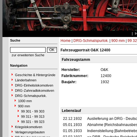
Suche
Home
|
DRG-Schmalspurlok.
|
900 mm
|
99 32
Fahrzeugportrait O&K 12400
zur erweiterten Suche
Fahrzeugstamm
Navigation
Hersteller:
O&K
Geschichte & Hintergründe
Fabriknummer:
12400
Länderbahnen
Baujahr:
1932
DRG-Einheitslokomotiven
DRG-Zahnradlokomotiven
DRG-Schmalspurlok.
1000 mm
900 mm
Lebenslauf
99 301 - 99 303
99 311 - 99 313
22.12.1932
Auslieferung an DRG - Deutsc
99 321 - 99 323
05.01.1933
Abnahme [Reichsbahnausbes
Kriegslokomotiven
01.05.1933
Indienststellung [Bahnbetrieb
Verlagerungsbauten