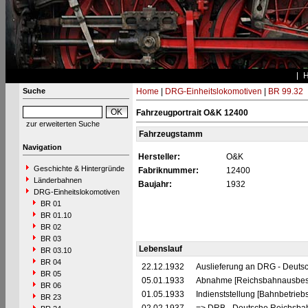
Suche
Home
|
DRG-Einheitslokomotiven
|
BR 99.32
Fahrzeugportrait O&K 12400
zur erweiterten Suche
Fahrzeugstamm
Navigation
Hersteller:
O&K
Geschichte & Hintergründe
Fabriknummer:
12400
Länderbahnen
Baujahr:
1932
DRG-Einheitslokomotiven
BR 01
BR 01.10
BR 02
BR 03
Lebenslauf
BR 03.10
BR 04
22.12.1932
Auslieferung an DRG - Deutsc
BR 05
05.01.1933
Abnahme [Reichsbahnausbes
BR 06
01.05.1933
Indienststellung [Bahnbetrieb
BR 23