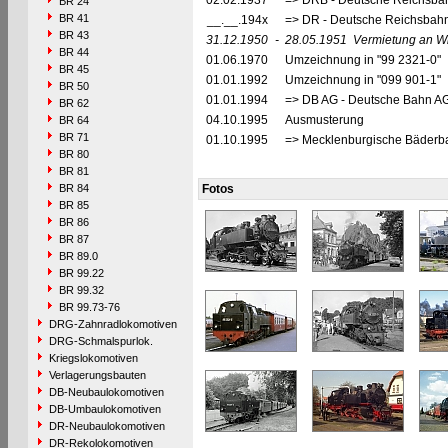
02.02.1937
=> DRB - Deutsche Reichsbah
BR 24
BR 41
__.__.194x
=> DR - Deutsche Reichsbahn
BR 43
31.12.1950
-
28.05.1951
Vermietung an Wi
BR 44
01.06.1970
Umzeichnung in "99 2321-0"
BR 45
01.01.1992
Umzeichnung in "099 901-1"
BR 50
01.01.1994
=> DB AG - Deutsche Bahn AG
BR 62
04.10.1995
Ausmusterung
BR 64
BR 71
01.10.1995
=> Mecklenburgische Bäderb
BR 80
BR 81
BR 84
Fotos
BR 85
BR 86
BR 87
BR 89.0
BR 99.22
BR 99.32
BR 99.73-76
DRG-Zahnradlokomotiven
DRG-Schmalspurlok.
Kriegslokomotiven
Verlagerungsbauten
DB-Neubaulokomotiven
DB-Umbaulokomotiven
DR-Neubaulokomotiven
DR-Rekolokomotiven