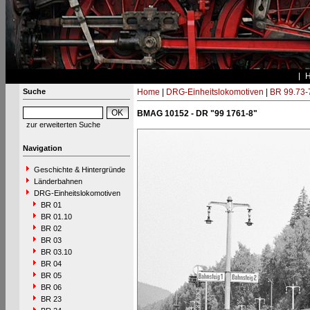
Suche
Home
|
DRG-Einheitslokomotiven
|
BR 99.73-
BMAG 10152 - DR "99 1761-8"
zur erweiterten Suche
Navigation
Geschichte & Hintergründe
Länderbahnen
DRG-Einheitslokomotiven
BR 01
BR 01.10
BR 02
BR 03
BR 03.10
BR 04
BR 05
BR 06
BR 23