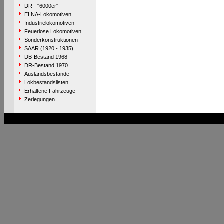
DR - "6000er"
ELNA-Lokomotiven
Industrielokomotiven
Feuerlose Lokomotiven
Sonderkonstruktionen
SAAR (1920 - 1935)
DB-Bestand 1968
DR-Bestand 1970
Auslandsbestände
Lokbestandslisten
Erhaltene Fahrzeuge
Zerlegungen