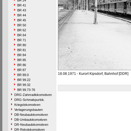
BR 24
BR 41
BR 43
BR 44
BR 45
BR 50
BR 62
BR 64
BR 71
BR 80
BR 81
BR 84
BR 85
BR 86
BR 87
18.08.1971 - Kurort Kipsdorf, Bahnhof [DDR]
BR 89.0
BR 99.22
BR 99.32
BR 99.73-76
DRG-Zahnradlokomotiven
DRG-Schmalspurlok.
Kriegslokomotiven
Verlagerungsbauten
DB-Neubaulokomotiven
DB-Umbaulokomotiven
DR-Neubaulokomotiven
DR-Rekolokomotiven