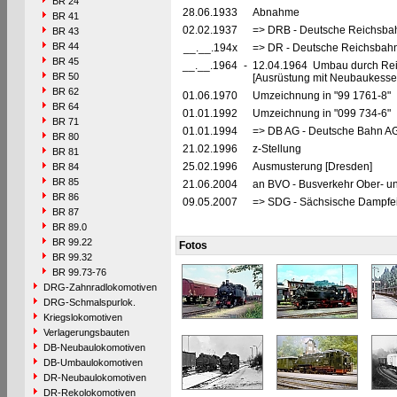
BR 24
28.06.1933
Abnahme
BR 41
02.02.1937
=> DRB - Deutsche Reichsbah
BR 43
BR 44
__.__.194x
=> DR - Deutsche Reichsbahn
BR 45
__.__.1964
-
12.04.1964 Umbau durch Reic
BR 50
[Ausrüstung mit Neubaukesse
BR 62
01.06.1970
Umzeichnung in "99 1761-8"
BR 64
01.01.1992
Umzeichnung in "099 734-6"
BR 71
01.01.1994
=> DB AG - Deutsche Bahn AG
BR 80
21.02.1996
z-Stellung
BR 81
25.02.1996
Ausmusterung [Dresden]
BR 84
BR 85
21.06.2004
an BVO - Busverkehr Ober- u
BR 86
09.05.2007
=> SDG - Sächsische Dampfei
BR 87
BR 89.0
BR 99.22
Fotos
BR 99.32
BR 99.73-76
DRG-Zahnradlokomotiven
DRG-Schmalspurlok.
Kriegslokomotiven
Verlagerungsbauten
DB-Neubaulokomotiven
DB-Umbaulokomotiven
DR-Neubaulokomotiven
DR-Rekolokomotiven