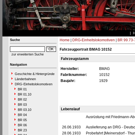
Suche
Home
|
DRG-Einheitslokomotiven
|
BR 99.73-
Fahrzeugportrait BMAG 10152
zur erweiterten Suche
Fahrzeugstamm
Navigation
Hersteller:
BMAG
Geschichte & Hintergründe
Fabriknummer:
10152
Länderbahnen
Baujahr:
1929
DRG-Einheitslokomotiven
BR 01
BR 01.10
BR 02
BR 03
Lebenslauf
BR 03.10
BR 04
Ausrüstung mit Friedmann-Ab
BR 05
BR 06
26.06.1933
Auslieferung an DRG - Deutsc
BR 23
28.06.1933
Probefahrt [Meinersdorf - Thu